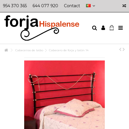
954 370 365
644 077 920
Contact
Cabeceiras de latão
Cabecero de forja y latón 14