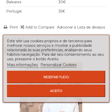
Baleares
30€
Portugal
35€
Print
Add to Compare
Adicionar à Lista de desejos
REVIEWS
Este site usa cookies próprios e de terceiros para
melhorar nossos serviços e mostrar a publicidade
relacionada às suas preferências, analisando seus
Seja o primeiro a fazer uma avaliação!
hábitos navegação. Para dar seu consentimento ao seu
uso, pressione o botão Aceito.
Mais informações
Personalizar Cookies
REJEITAR TUDO
ACEITO