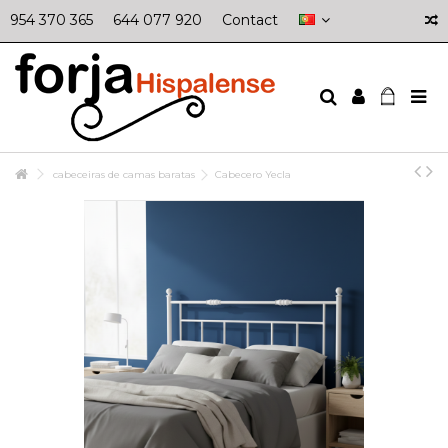
954 370 365
644 077 920
Contact
cabeceiras de camas baratas
Cabecero Yecla