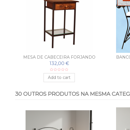
MESA DE CABECEIRA FORJANDO
BANC
FLORÓN
F
132,00 €
Add to cart
30 OUTROS PRODUTOS NA MESMA CATEG