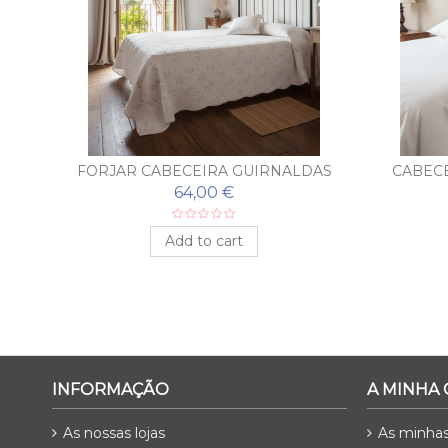
EIRA
FORJAR CABECEIRA GUIRNALDAS
CABECE
64,00 €
Add to cart
INFORMAÇÃO
A MINHA
As nossas lojas
As minha