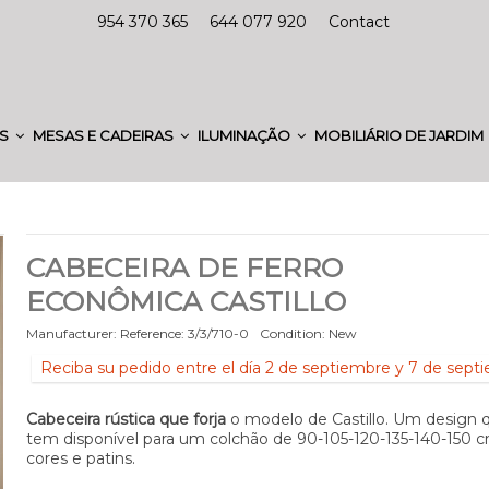
954 370 365
644 077 920
Contact
ES
MESAS E CADEIRAS
ILUMINAÇÃO
MOBILIÁRIO DE JARDIM
CABECEIRA DE FERRO
ECONÔMICA CASTILLO
Manufacturer:
Reference:
3/3/710-0
Condition:
New
Reciba su pedido entre el día 2 de septiembre y 7 de sept
Cabeceira rústica que forja
o modelo de Castillo. Um design 
tem disponível para um colchão de
90-105-120-135-140-150
cm
cores e patins.