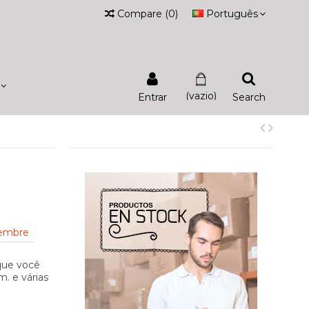
Compare
(
0
)
Português
(vazio)
Entrar
Search
iembre
que você
. e várias