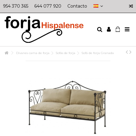
954 370 365
644 077 920
Contacto
Divanes cama de forja
Sofás de forja
Sofá de forja Granada