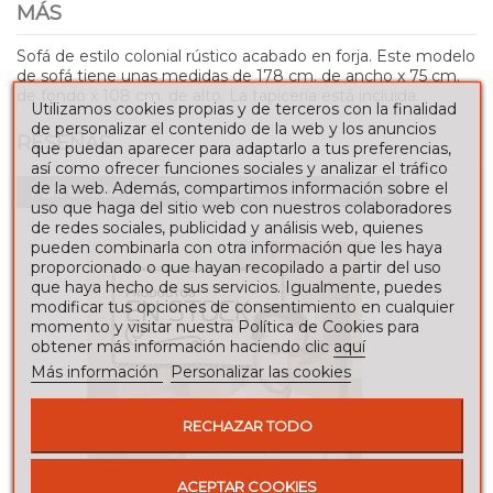
MÁS
Sofá de estilo colonial rústico acabado en forja. Este modelo
de sofá tiene unas medidas de 178 cm. de ancho x 75 cm.
de fondo x 108 cm. de alto. La tapicería está incluida.
Utilizamos cookies propias y de terceros con la finalidad
de personalizar el contenido de la web y los anuncios
RESEÑAS
que puedan aparecer para adaptarlo a tus preferencias,
así como ofrecer funciones sociales y analizar el tráfico
de la web. Además, compartimos información sobre el
Para escribir una reseña debes estar registrado
uso que haga del sitio web con nuestros colaboradores
de redes sociales, publicidad y análisis web, quienes
pueden combinarla con otra información que les haya
proporcionado o que hayan recopilado a partir del uso
que haya hecho de sus servicios. Igualmente, puedes
modificar tus opciones de consentimiento en cualquier
momento y visitar nuestra Política de Cookies para
obtener más información haciendo clic
aquí
Más información
Personalizar las cookies
RECHAZAR TODO
ACEPTAR COOKIES