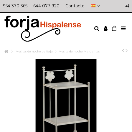
954 370 365
644 077 920
Contacto
Mesitas de noche de forja
Mesita de noche Margaritas