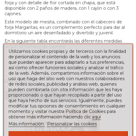
forja y con detalle de flor cortada en chapa, que está
disponible con 2 paños de madera, con 1 cajón o con 3
cajones.
Este modelo de mesita, combinado con el cabecero de
forja Margaritas, es un complemento perfecto para dar al
dormitorio un aire desenfadado y divertido y juvenil.
En la siguiente tabla encontrarás las diferentes medidas
según el número de cajones:
Utilizamos cookies propias y de terceros con la finalidad
Madera arriba y abajo: 46x34x88 cm.
de personalizar el contenido de la web y los anuncios
Mesita con 1 cajon:
50x36x88 cm
que puedan aparecer para adaptarlo a tus preferencias,
Mesita con 2 cajones:
50x36x88 cm
así como ofrecer funciones sociales y analizar el tráfico
de la web. Además, compartimos información sobre el
uso que haga del sitio web con nuestros colaboradores
RESEÑAS
de redes sociales, publicidad y análisis web, quienes
pueden combinarla con otra información que les haya
Para escribir una reseña debes estar registrado
proporcionado o que hayan recopilado a partir del uso
que haya hecho de sus servicios. Igualmente, puedes
modificar tus opciones de consentimiento en cualquier
momento y visitar nuestra Política de Cookies para
obtener más información haciendo clic
aquí
Más información
Personalizar las cookies