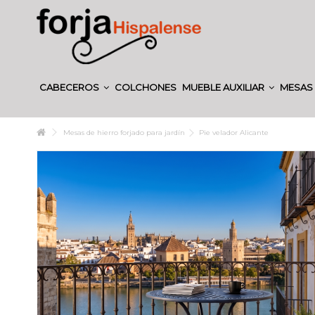
CABECEROS
COLCHONES
MUEBLE AUXILIAR
MESAS 
Mesas de hierro forjado para jardín
Pie velador Alicante