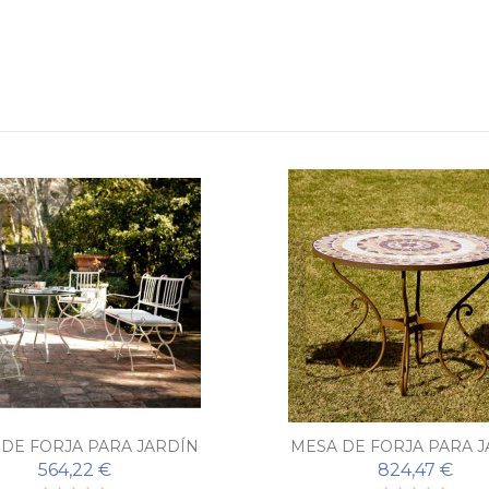
DE FORJA PARA JARDÍN
MESA DE FORJA PARA 
QUILMES
OCTAVIA
564,22 €
824,47 €