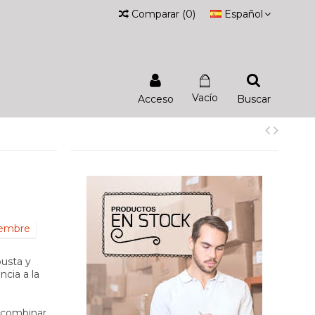
Comparar
(
0
)
Español
Vacío
Acceso
Buscar
iembre
busta y
ncia a la
a combinar