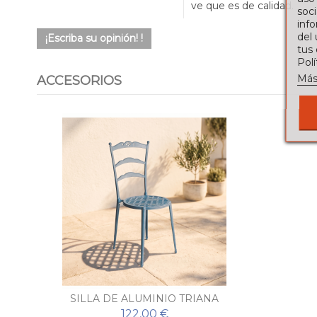
ve que es de calidad.
soci
info
del
¡Escriba su opinión! !
tus
Pol
Más
ACCESORIOS
SILLA DE ALUMINIO TRIANA
122,00 €