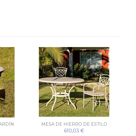
JARDÍN
MESA DE HIERRO DE ESTILO
MES
MODERNO LAGOS
610,03 €