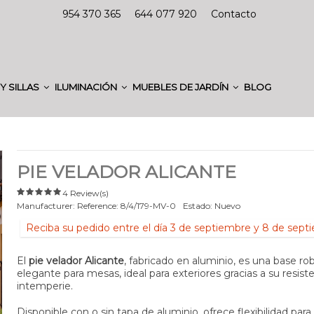
954 370 365
644 077 920
Contacto
Y SILLAS
ILUMINACIÓN
MUEBLES DE JARDÍN
BLOG
PIE VELADOR ALICANTE
4 Review(s)
Manufacturer:
Reference:
8/4/179-MV-0
Estado:
Nuevo
Reciba su pedido entre el día 3 de septiembre y 8 de sept
El
pie velador Alicante
, fabricado en aluminio, es una base ro
elegante para mesas, ideal para exteriores gracias a su resiste
intemperie.
Disponible con o sin tapa de aluminio, ofrece flexibilidad par