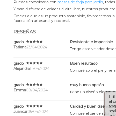
Puedes combinarlo con
mesas de forja para jardín
, todas
Y para disfrutar de veladas al aire libre, nuestros product
Gracias a que es un producto sostenible, favorecemos la
fabricación artesanal y nacional.
RESEÑAS
grado
Resistente e impecable
Tatiana
23/04/2024
Tengo este velador desde 
grado
Buen resultado
Alejandra
11/04/2024
Compré solo el pie y he a
grado
muy buena opción
Emma
08/04/2024
tiene un diseño elegante
Util
el 
adap
grado
Calidad y buen diseño
anal
Juancar
05/04/2024
Compré el pie velador Ali
uso