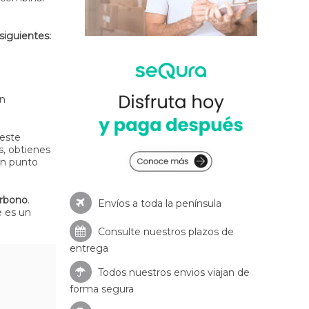
siguientes:
an
 este
s, obtienes
un punto
arbono
.
Envíos a toda la península
e es un
Consulte nuestros
plazos de
entrega
Todos nuestros envios viajan de
forma segura