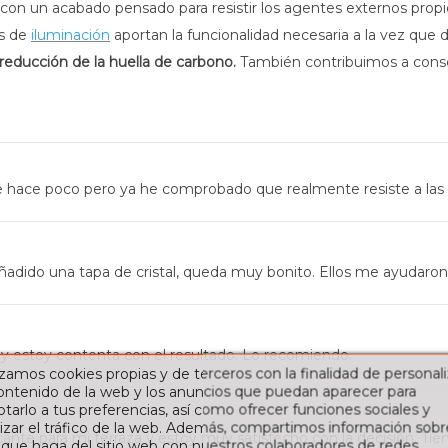
 con un acabado pensado para resistir los agentes externos propios
os de
iluminación
aportan la funcionalidad necesaria a la vez que d
reducción de la huella de carbono.
También contribuimos a conser
hace poco pero ya he comprobado que realmente resiste a las fue
ñadido una tapa de cristal, queda muy bonito. Ellos me ayudaron a
 y estoy contenta con el resultado. Lo recomiendo.
izamos cookies propias y de terceros con la finalidad de personali
contenido de la web y los anuncios que puedan aparecer para
tarlo a tus preferencias, así como ofrecer funciones sociales y
izar el tráfico de la web. Además, compartimos información sobr
cante para mi terraza y estoy muy satisfecho con la decisión. T
 que haga del sitio web con nuestros colaboradores de redes