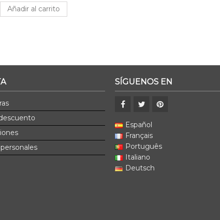
Añadir al carrito
TA
SÍGUENOS EN
ras
 descuento
Español
ciones
Français
Português
 personales
Italiano
Deutsch