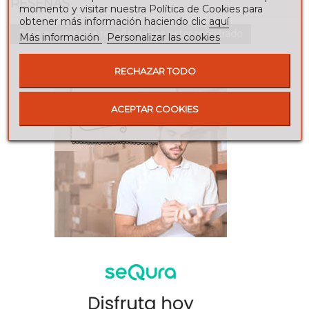
RESEÑAS
momento y visitar nuestra Política de Cookies para
obtener más información haciendo clic
aquí
Para escribir una reseña debes estar registrado
Más información
Personalizar las cookies
RECHAZAR TODO
ACEPTAR COOKIES