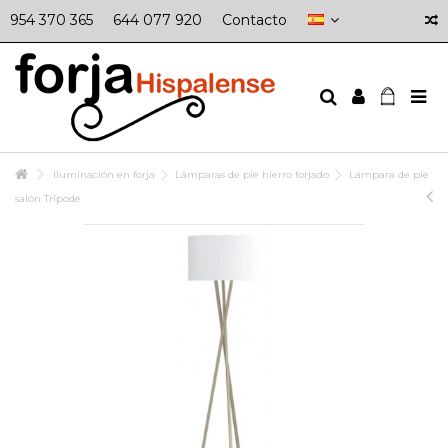
954 370 365
644 077 920
Contacto
Iluminación en forja
Lámparas de pie hierro forjado
Lámpara de pie
salón Trípode