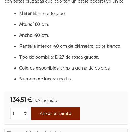
con patas cruzadas que aportan un estilo decorativo único.
Material:
hierro forjado.
Altura:
160 cm
.
Ancho:
40 cm
.
Pantalla interior:
40 cm de diámetro
, color
blanco
.
Tipo de bombilla:
E-27 de rosca gruesa
.
Colores disponibles:
amplia gama de colores.
Número de luces:
una luz
.
134,51 €
IVA incluído
Añadir al carrito