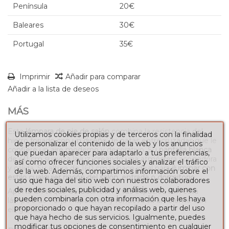
Península
20€
Baleares
30€
Portugal
35€
Imprimir
Añadir para comparar
Añadir a la lista de deseos
MÁS
Esta
lámpara de pie de salón
combina la resistencia del
Utilizamos cookies propias y de terceros con la finalidad
hierro forjado con un diseño de patas entrecruzadas que le
de personalizar el contenido de la web y los anuncios
confiere un aire moderno y decorativo. Su
pantalla blanca
que puedan aparecer para adaptarlo a tus preferencias,
de 40 cm suaviza la luz, creando una atmósfera acogedora
así como ofrecer funciones sociales y analizar el tráfico
y cálida. Su altura de 160 cm la hace ideal para
iluminar con
de la web. Además, compartimos información sobre el
estilo cualquier rincón del salón, entrada o dormitorio
.
uso que haga del sitio web con nuestros colaboradores
de redes sociales, publicidad y análisis web, quienes
Aporta un toque de distinción a tus espacios con esta
pueden combinarla con otra información que les haya
lámpara de Forja Hispalense y renueva tu ambiente con
proporcionado o que hayan recopilado a partir del uso
elegancia.
que haya hecho de sus servicios. Igualmente, puedes
modificar tus opciones de consentimiento en cualquier