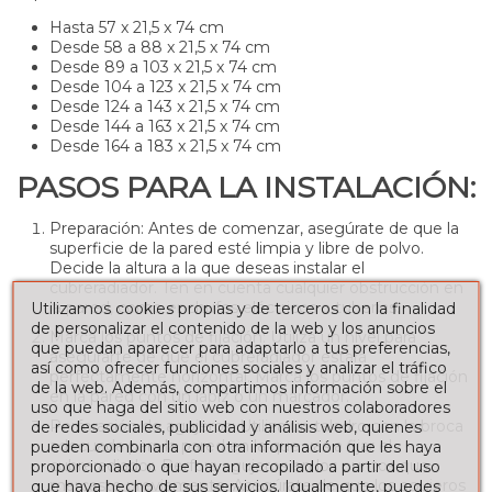
Hasta 57 x 21,5 x 74 cm
Desde 58 a 88 x 21,5 x 74 cm
Desde 89 a 103 x 21,5 x 74 cm
Desde 104 a 123 x 21,5 x 74 cm
Desde 124 a 143 x 21,5 x 74 cm
Desde 144 a 163 x 21,5 x 74 cm
Desde 164 a 183 x 21,5 x 74 cm
PASOS PARA LA INSTALACIÓN:
Preparación
: Antes de comenzar, asegúrate de que la
superficie de la pared esté limpia y libre de polvo.
Decide la altura a la que deseas instalar el
cubreradiador. Ten en cuenta cualquier obstrucción en
la pared, como enchufes eléctricos o tuberías.
Utilizamos cookies propias y de terceros con la finalidad
de personalizar el contenido de la web y los anuncios
Marca los puntos de fijación
: Utiliza un nivel para
que puedan aparecer para adaptarlo a tus preferencias,
asegurarte de que el cubreradiador estará
así como ofrecer funciones sociales y analizar el tráfico
perfectamente horizontal. Marca los puntos de fijación
de la web. Además, compartimos información sobre el
en la pared con un lápiz o un marcador.
uso que haga del sitio web con nuestros colaboradores
Perforación de agujeros
: Utiliza un taladro con la broca
de redes sociales, publicidad y análisis web, quienes
adecuada para la pared en la que vas a fijar el
pueden combinarla con otra información que les haya
cubreradiador. Perfora agujeros en los puntos que
proporcionado o que hayan recopilado a partir del uso
marcaste previamente. Asegúrate de que los agujeros
que haya hecho de sus servicios. Igualmente, puedes