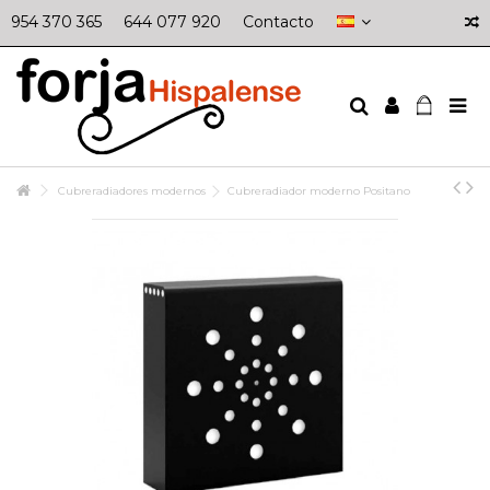
954 370 365
644 077 920
Contacto
Cubreradiadores modernos
Cubreradiador moderno Positano