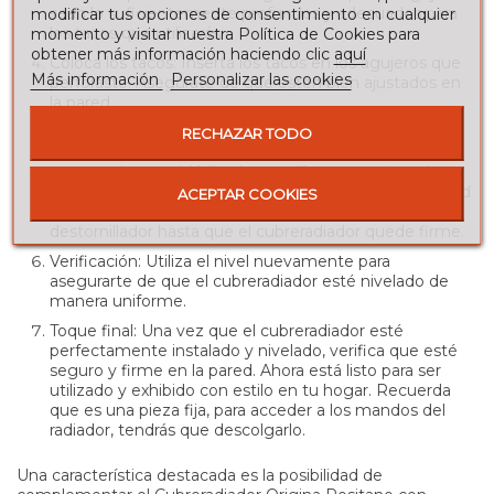
sean lo suficientemente profundos y adecuados para
modificar tus opciones de consentimiento en cualquier
los tacos que utilizarás.
momento y visitar nuestra Política de Cookies para
obtener más información haciendo clic
aquí
Coloca los tacos
: Inserta los tacos en los agujeros que
Más información
Personalizar las cookies
perforaste. Asegúrate de que estén bien ajustados en
la pared.
Fijación del cubreradiador
: Colócalo en la posición
RECHAZAR TODO
deseada, alineando los agujeros de montaje con los
tacos en la pared. Utiliza los tornillos proporcionados o
los adecuados para asegurar el cubreradiador a la pared
ACEPTAR COOKIES
de manera segura. Aprieta los tornillos con una llave o
destornillador hasta que el cubreradiador quede firme.
Verificación
: Utiliza el nivel nuevamente para
asegurarte de que el cubreradiador esté nivelado de
manera uniforme.
Toque final
: Una vez que el cubreradiador esté
perfectamente instalado y nivelado, verifica que esté
seguro y firme en la pared. Ahora está listo para ser
utilizado y exhibido con estilo en tu hogar. Recuerda
que es una pieza fija, para acceder a los mandos del
radiador, tendrás que descolgarlo.
Una característica destacada es la posibilidad de