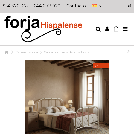
954 370 365
644 077 920
Contacto
Camas de forja
Cama completa de forja Hostal
¡Oferta!