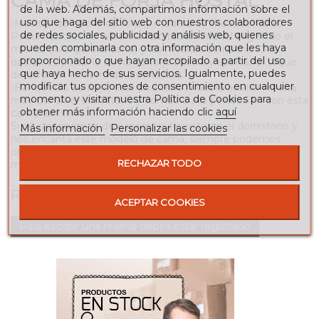
CAMA DE FORJA HOSTAL
de la web. Además, compartimos información sobre el
uso que haga del sitio web con nuestros colaboradores
-Mesitas de noche de forja y madera de líneas sencillas.
de redes sociales, publicidad y análisis web, quienes
Podemos crear una bonita habitación infantil eligiendo el
pueden combinarla con otra información que les haya
mismo color para la cama y las mesitas de noche. Otra
proporcionado o que hayan recopilado a partir del uso
opción es pintar la cama de forja blanca y aportar el toque
que haya hecho de sus servicios. Igualmente, puedes
de color en el hierro de las mesitas.
modificar tus opciones de consentimiento en cualquier
-Banquetas de forja, este pequeño mueble auxiliar resulta
momento y visitar nuestra Política de Cookies para
muy útil en el dormitorio y combina a la perfección con esta
obtener más información haciendo clic
aquí
cama de hierro.
Si no disponemos de espacio suficiente en el dormitorio y
Más información
Personalizar las cookies
nos encanta este modelo de cama, siempre podemos
optar por su versión en cabecero de forja, conseguimos el
RECHAZAR TODO
mismo efecto pero ganamos espacio.
RESEÑAS
ACEPTAR COOKIES
Para escribir una reseña debes estar registrado