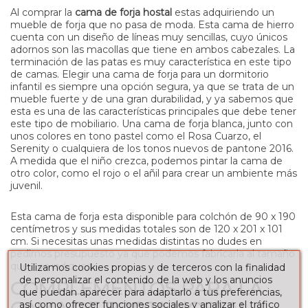
Al comprar la
cama de forja hostal
estas adquiriendo un
mueble de forja que no pasa de moda. Esta cama de hierro
cuenta con un diseño de líneas muy sencillas, cuyo únicos
adornos son las macollas que tiene en ambos cabezales. La
terminación de las patas es muy característica en este tipo
de camas. Elegir una cama de forja para un dormitorio
infantil es siempre una opción segura, ya que se trata de un
mueble fuerte y de una gran durabilidad, y ya sabemos que
esta es una de las características principales que debe tener
este tipo de mobiliario. Una cama de forja blanca, junto con
unos colores en tono pastel como el Rosa Cuarzo, el
Serenity o cualquiera de los tonos nuevos de pantone 2016.
A medida que el niño crezca, podemos pintar la cama de
otro color, como el rojo o el añil para crear un ambiente más
juvenil.
Esta cama de forja esta disponible para colchón de 90 x 190
centímetros y sus medidas totales son de 120 x 201 x 101
cm. Si necesitas unas medidas distintas no dudes en
pedirnos presupuesto ya que podemos fabricarla al tamaño
que nos indiques.
Utilizamos cookies propias y de terceros con la finalidad
de personalizar el contenido de la web y los anuncios
COMPLEMENTOS PARA LA
que puedan aparecer para adaptarlo a tus preferencias,
así como ofrecer funciones sociales y analizar el tráfico