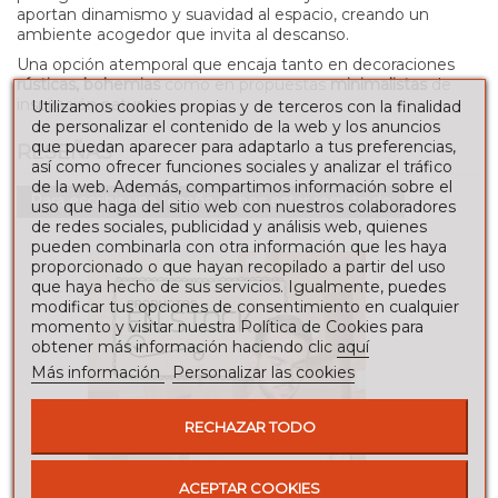
aportan dinamismo y suavidad al espacio, creando un
ambiente acogedor que invita al descanso.
Una opción atemporal que encaja tanto en decoraciones
rústicas, bohemias
como en propuestas
minimalistas
de
inspiración natural.
Utilizamos cookies propias y de terceros con la finalidad
de personalizar el contenido de la web y los anuncios
que puedan aparecer para adaptarlo a tus preferencias,
RESEÑAS
así como ofrecer funciones sociales y analizar el tráfico
de la web. Además, compartimos información sobre el
Para escribir una reseña debes estar registrado
uso que haga del sitio web con nuestros colaboradores
de redes sociales, publicidad y análisis web, quienes
pueden combinarla con otra información que les haya
proporcionado o que hayan recopilado a partir del uso
que haya hecho de sus servicios. Igualmente, puedes
modificar tus opciones de consentimiento en cualquier
momento y visitar nuestra Política de Cookies para
obtener más información haciendo clic
aquí
Más información
Personalizar las cookies
RECHAZAR TODO
ACEPTAR COOKIES