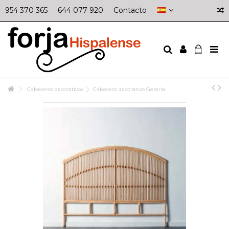
954 370 365
644 077 920
Contacto
Cabeceros decorativos
Cabecero decorativo Getaria