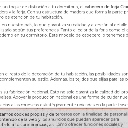
 un toque de distinción a tu dormitorio, el
cabecero de forja Gra
a y la forja. Con su estructura de madera que forma la parte pri
ro de atención de tu habitación.
 en nuestro país, lo que garantiza su calidad y atención al deta
zarlo según tus preferencias. Tanto el color de la forja como el
derno en tu dormitorio. Este modelo de cabecero lo tenemos di
 el resto de la decoración de tu habitación, las posibilidades s
 complementen su estilo. Además, los tejidos que elijas para las 
s su fabricación nacional. Esto no solo garantiza la calidad del p
aíses. Apoyar la producción nacional es una forma de cuidar nues
 Gracias a las muescas estratégicamente ubicadas en la parte traser
orcionan un anclaje sólido y seguro, asegurando que el cabecero
izamos cookies propias y de terceros con la finalidad de personali
contenido de la web y los anuncios que puedan aparecer para
ativo. Es una pieza que transformará por completo tu dormitori
tarlo a tus preferencias, así como ofrecer funciones sociales y