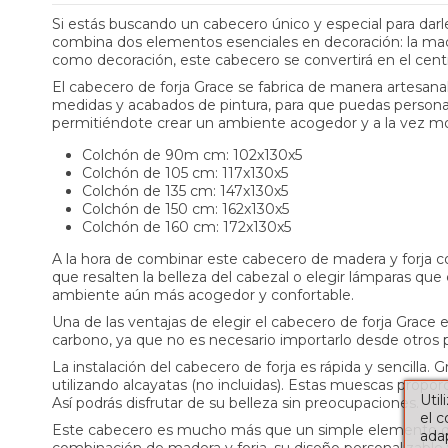
Si estás buscando un cabecero único y especial para darle
combina dos elementos esenciales en decoración: la mader
como decoración, este cabecero se convertirá en el cent
El cabecero de forja Grace se fabrica de manera artesanal
medidas y acabados de pintura, para que puedas personali
permitiéndote crear un ambiente acogedor y a la vez mo
Colchón de 90m cm: 102x130x5
Colchón de 105 cm: 117x130x5
Colchón de 135 cm: 147x130x5
Colchón de 150 cm: 162x130x5
Colchón de 160 cm: 172x130x5
A la hora de combinar este cabecero de madera y forja con
que resalten la belleza del cabezal o elegir lámparas que
ambiente aún más acogedor y confortable.
Una de las ventajas de elegir el cabecero de forja Grace e
carbono, ya que no es necesario importarlo desde otros p
La instalación del cabecero de forja es rápida y sencilla.
utilizando alcayatas (no incluidas). Estas muescas prop
Util
Así podrás disfrutar de su belleza sin preocupaciones.
el 
Este cabecero es mucho más que un simple elemento decor
adap