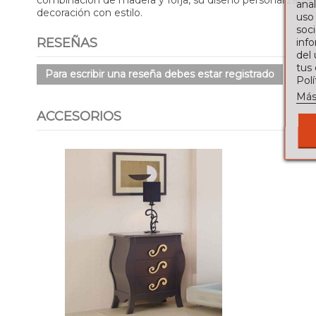
combinación de madera y forja, su diseño personalizable
anal
decoración con estilo.
uso
soci
RESEÑAS
info
del
tus
Para escribir una reseña debes estar registrado
Pol
Más
ACCESORIOS