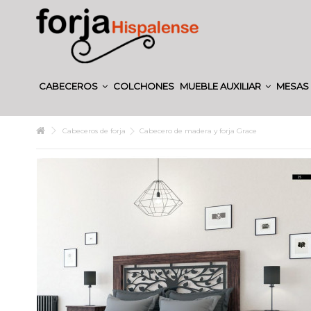
CABECEROS
COLCHONES
MUEBLE AUXILIAR
MESAS 
Cabeceros de forja
Cabecero de madera y forja Grace