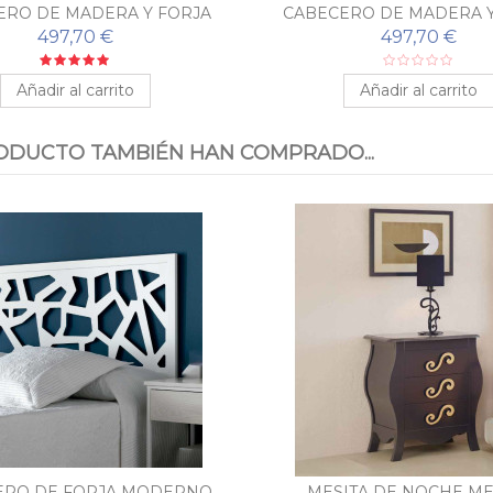
ERO DE MADERA Y FORJA
CABECERO DE MADERA Y
OLADYS
KYARA
497,70 €
497,70 €
Añadir al carrito
Añadir al carrito
ODUCTO TAMBIÉN HAN COMPRADO...
ERO DE FORJA MODERNO
MESITA DE NOCHE M