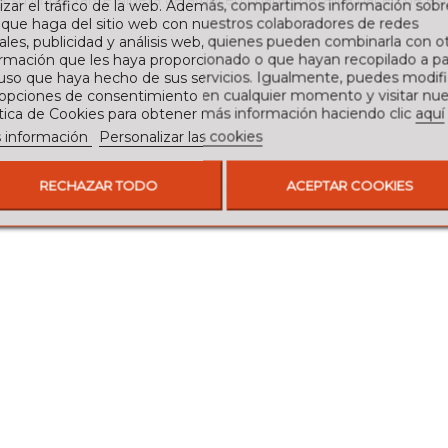
 y su impactante silueta de árbol en chapa metálica hacen de es
izar el tráfico de la web. Además, compartimos información sobr
 que haga del sitio web con nuestros colaboradores de redes
ales, publicidad y análisis web, quienes pueden combinarla con o
rmación que les haya proporcionado o que hayan recopilado a par
 uso que haya hecho de sus servicios. Igualmente, puedes modifi
 opciones de consentimiento en cualquier momento y visitar nue
ítica de Cookies para obtener más información haciendo clic
aquí
 información
Personalizar las cookies
RECHAZAR TODO
ACEPTAR COOKIES