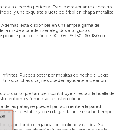
ce
es la elección perfecta. Este impresionante cabecero
ncipal y una exquisita silueta de árbol en chapa metálica
lle. Además, está disponible en una amplia gama de
 de la madera pueden ser elegidos a tu gusto,
sponible para colchón de 90-105-135-150-160-180 cm.
on infinitas. Puedes optar por mesitas de noche a juego
cortinas, colchas o cojines pueden ayudarte a crear un
roducto, sino que también contribuye a reducir la huella de
tro entorno y fomentar la sostenibilidad.
a de las patas, se puede fijar fácilmente a la pared
 permanezca estable y en su lugar durante mucho tiempo.
zar
o, aportando elegancia, originalidad y calidez. Su