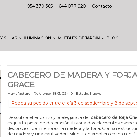
954 370 365
644 077 920
Contacto
Y SILLAS
ILUMINACIÓN
MUEBLES DE JARDÍN
BLOG
CABECERO DE MADERA Y FORJ
GRACE
Manufacturer:
Reference:
58/3/C24-0
Estado:
Nuevo
Reciba su pedido entre el día 3 de septiembre y 8 de sept
Descubre el encanto y la elegancia del
cabecero de forja Gra
exquisita pieza de decoración fusiona dos elementos esencial
decoración de interiores: la madera y la forja. Con su estructur
de madera y una cautivadora silueta de árbol en chapa metáli