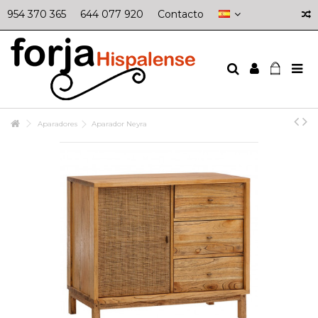
954 370 365
644 077 920
Contacto
Aparadores
Aparador Neyra