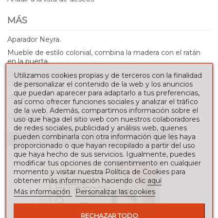
MÁS
Aparador Neyra.
Mueble de estilo colonial, combina la madera con el ratán
en la puerta.
De lineas sencillas, con patas, resulta muy original para
Utilizamos cookies propias y de terceros con la finalidad
combinar con
de personalizar el contenido de la web y los anuncios
que puedan aparecer para adaptarlo a tus preferencias,
otros estilos.
así como ofrecer funciones sociales y analizar el tráfico
de la web. Además, compartimos información sobre el
RESEÑAS
uso que haga del sitio web con nuestros colaboradores
de redes sociales, publicidad y análisis web, quienes
pueden combinarla con otra información que les haya
Para escribir una reseña debes estar registrado
proporcionado o que hayan recopilado a partir del uso
que haya hecho de sus servicios. Igualmente, puedes
modificar tus opciones de consentimiento en cualquier
momento y visitar nuestra Política de Cookies para
obtener más información haciendo clic
aquí
Más información
Personalizar las cookies
RECHAZAR TODO