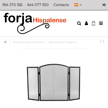
954 370 365
644 077 920
Contacto
Accesorios para chimenea
Salvachisplas Mogarraz