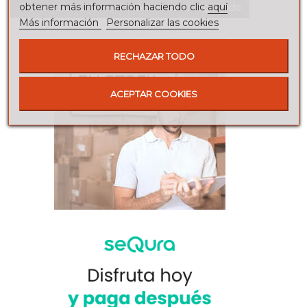
obtener más información haciendo clic
aquí
Para escribir una reseña debes estar registrado
Más información
Personalizar las cookies
RECHAZAR TODO
ACEPTAR COOKIES