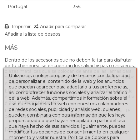
Portugal
35€
Imprimir
Añadir para comparar
Añadir a la lista de deseos
MÁS
Dentro de los accesorios que no deben faltar para disfrutar
de tu chimenea, se encuentran los salvachispas o chisperos,
piezas metálicas que se colocan delante de las llamas para
Utilizamos cookies propias y de terceros con la finalidad
evitar. como su nombre indica que se escape alguna chispa
de personalizar el contenido de la web y los anuncios
y pueda prender.
que puedan aparecer para adaptarlo a tus preferencias,
El salvachispas Mogarraz es un una pieza sencilla, fabricada
así como ofrecer funciones sociales y analizar el tráfico
en acero de color negro y cuenta con con un cuerpo central
de la web. Además, compartimos información sobre el
y dos auxiliares plegables.
uso que haga del sitio web con nuestros colaboradores
de redes sociales, publicidad y análisis web, quienes
Las medidas son de 96 centímetros de ancho tota, por 1.5
pueden combinarla con otra información que les haya
centímetros de fondo y 61 centímetros de alto.
proporcionado o que hayan recopilado a partir del uso
que haya hecho de sus servicios. Igualmente, puedes
RESEÑAS
modificar tus opciones de consentimiento en cualquier
momento y visitar nuestra Política de Cookies para