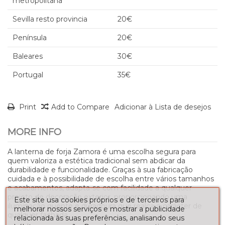
metropolitana
Sevilla resto provincia
20€
Península
20€
Baleares
30€
Portugal
35€
Print
Add to Compare
Adicionar à Lista de desejos
MORE INFO
A lanterna de forja Zamora é uma escolha segura para
quem valoriza a estética tradicional sem abdicar da
durabilidade e funcionalidade. Graças à sua fabricação
cuidada e à possibilidade de escolha entre vários tamanhos
e acabamentos, adapta-se com facilidade a qualquer
projeto de decoração exterior, proporcionando uma
Este site usa cookies próprios e de terceiros para
iluminação quente e duradoura que realça o carácter de
melhorar nossos serviços e mostrar a publicidade
qualquer fachada.
relacionada às suas preferências, analisando seus