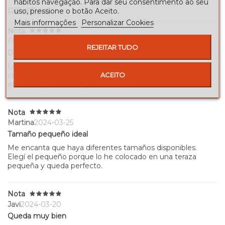
hábitos navegação. Para dar seu consentimento ao seu
REVIEWS
uso, pressione o botão Aceito.
Mais informações
Personalizar Cookies
Nota
Fran
2024-03-27
REJEITAR TUDO
Duradero y elegante
La variedad de colores me permitió elegir el perfecto para
ACEITO
combinar con los colores de mi casa. El acabado es
excelente y se ve muy duradero.
Nota
Martina
2024-03-25
Tamaño pequeño ideal
Me encanta que haya diferentes tamaños disponibles.
Elegí el pequeño porque lo he colocado en una teraza
pequeña y queda perfecto.
Nota
Javi
2024-03-20
Queda muy bien