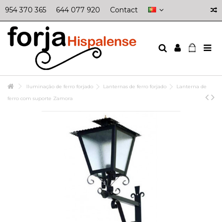
954 370 365
644 077 920
Contact
Iluminação de ferro forjado
Lanternas de ferro forjado
Lanterna de
ferro com suporte Zamora