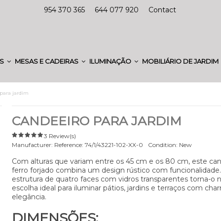
954 370 365
644 077 920
Contact
ES
MESAS E CADEIRAS
ILUMINAÇÃO
MOBILIÁRIO DE JARDIM
para jardim
CANDEEIRO PARA JARDIM
3 Review(s)
Manufacturer:
Reference:
74/1/43221-102-XX-0
Condition:
New
Com alturas que variam entre os 45 cm e os 80 cm, este ca
ferro forjado combina um design rústico com funcionalidade.
estrutura de quatro faces com vidros transparentes torna-o
escolha ideal para iluminar pátios, jardins e terraços com cha
elegância.
DIMENSÕES: