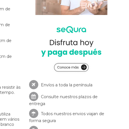
cm de
cm de
 cm de
 cm de
Envíos a toda la península
resistir às
 tempo.
Consulte nuestros
plazos de
entrega
Todos nuestros envios viajan de
tiliza
 em vários
forma segura
 branco