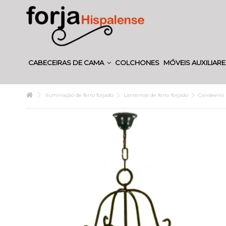
CABECEIRAS DE CAMA
COLCHONES
MÓVEIS AUXILIAR
Iluminação de ferro forjado
Lanternas de ferro forjado
Candeeiro 