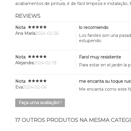
acabamentos de pintura, é de fácil limpeza e instalação,
REVIEWS
Nota
lo recomiendo
Ana María
2024-02-26
Los faroles son una pasad
estupendo.
Nota
Farol muy resistente
Alejandra
2024-02-19
Para estar en el jardin l
Nota
me encanta su toque rus
Eva
2024-02-06
Me encanta como este faro
Faça uma avaliação! !
17 OUTROS PRODUTOS NA MESMA CATEGO