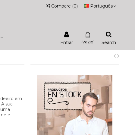
Compare
(
0
)
Português
(vazio)
Entrar
Search
ndeeiro em
 A sua
 numa
rme e