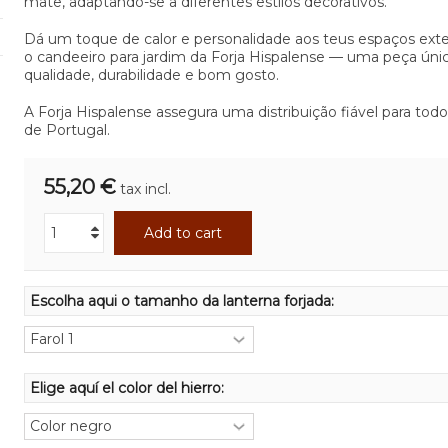
mate, adaptando-se a diferentes estilos decorativos.
Dá um toque de calor e personalidade aos teus espaços ext
o candeeiro para jardim da Forja Hispalense — uma peça únic
qualidade, durabilidade e bom gosto.
A Forja Hispalense assegura uma distribuição fiável para todo 
de Portugal.
55,20 €
tax incl.
Add to cart
Escolha aqui o tamanho da lanterna forjada:
Elige aquí el color del hierro: