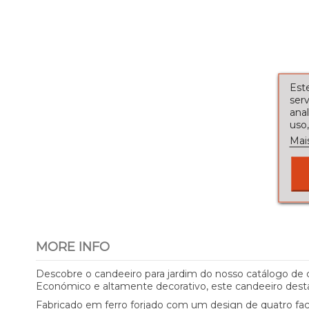
Este
serv
ana
uso,
Mai
MORE INFO
Descobre o candeeiro para jardim do nosso catálogo de c
Económico e altamente decorativo, este candeeiro desta
Fabricado em ferro forjado com um design de quatro fac