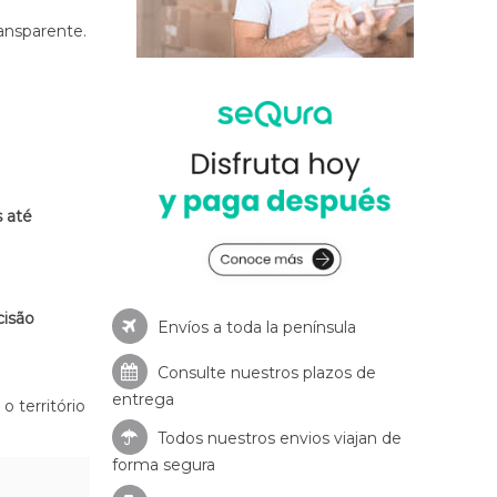
ansparente.
s até
cisão
Envíos a toda la península
Consulte nuestros
plazos de
entrega
o território
Todos nuestros envios viajan de
forma segura