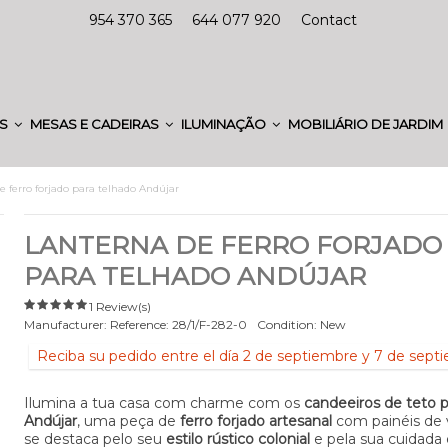
954 370 365
644 077 920
Contact
ES
MESAS E CADEIRAS
ILUMINAÇÃO
MOBILIÁRIO DE JARDIM
e ferro forjado para telhado Andújar
LANTERNA DE FERRO FORJADO
PARA TELHADO ANDÚJAR
1 Review(s)
Manufacturer:
Reference:
28/1/F-282-0
Condition:
New
Reciba su pedido entre el día 2 de septiembre y 7 de sept
Ilumina a tua casa com charme com os
candeeiros de teto pa
Andújar
, uma peça de
ferro forjado artesanal
com painéis de 
se destaca pelo seu
estilo rústico colonial
e pela sua cuidada 