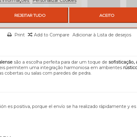
s informações
Personalizar Cookies
REJEITAR TUDO
ACEITO
Print
Add to Compare
Adicionar à Lista de desejos
alense
são a escolha perfeita para dar um toque de
sofisticação
veis permitem uma integração harmoniosa em ambientes
rústic
das cobertas ou salas com paredes de pedra.
ión es positiva, porque el envío se ha realizado rápidamente y es 