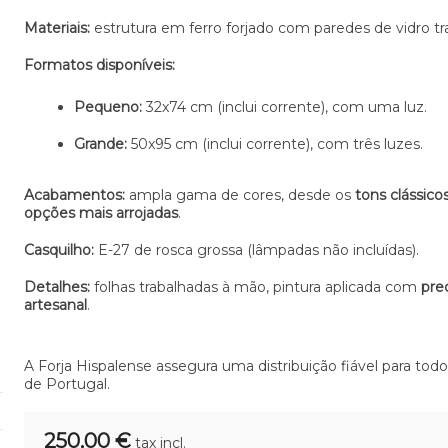
Materiais:
estrutura em ferro forjado com paredes de vidro tr
Formatos disponíveis:
Pequeno:
32x74 cm (inclui corrente), com uma luz.
Grande:
50x95 cm (inclui corrente), com três luzes.
Acabamentos:
ampla gama de cores, desde os
tons clássico
opções mais arrojadas
.
Casquilho:
E-27 de rosca grossa (lâmpadas não incluídas).
Detalhes:
folhas trabalhadas à mão, pintura aplicada com
pre
artesanal
.
A Forja Hispalense assegura uma distribuição fiável para todo 
de Portugal.
250,00 €
tax incl.