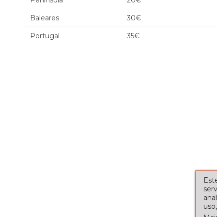
Península
20€
Baleares
30€
Portugal
35€
Este
serv
ana
uso,