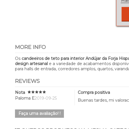
Mai
MORE INFO
Os
candeeiros de teto para interior Andújar da Forja Hisp
design artesanal
e a variedade de acabamentos disponí
para halls de entrada, corredores amplos, quartos, varan
REVIEWS
Nota
Compra positiva
Paloma E
2019-09-25
Buenas tardes, mi valorac
Faça uma avaliação! !