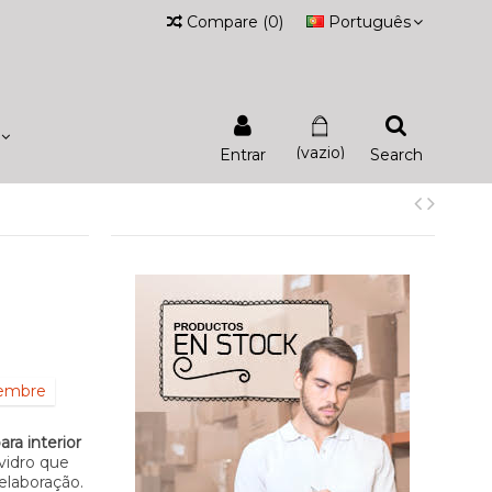
Compare
(
0
)
Português
(vazio)
Entrar
Search
iembre
ra interior
vidro que
elaboração.