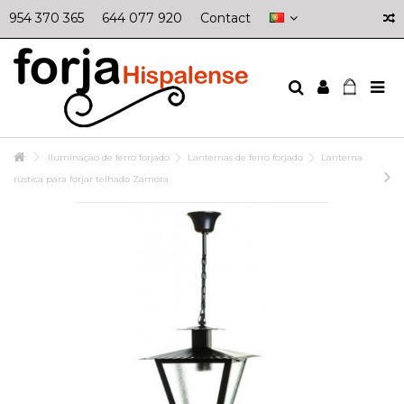
954 370 365
644 077 920
Contact
Iluminação de ferro forjado
Lanternas de ferro forjado
Lanterna
rústica para forjar telhado Zamora