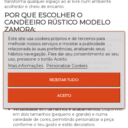
transforma qualquer espaço ao ar livre num ambiente
acolhedor e cheio de encanto.
POR QUE ESCOLHER O
CANDEEIRO RÚSTICO MODELO
ZAMORA:
Este site usa cookies próprios e de terceiros para
Design artesanal único:
Com estrutura de quatro faces,
melhorar nossos serviços e mostrar a publicidade
tecto ondulado e vidros foscos, oferece um toque
relacionada às suas preferências, analisando seus
tradicional e elegante que valoriza a decoração de
hábitos navegação. Para dar seu consentimento ao seu
terraços, alpendres ou entradas.
uso, pressione o botão Aceito.
Iluminação acolhedora:
Os vidros foscos difundem
Mais informações
Personalizar Cookies
uma luz suave e relaxante, perfeita para criar um
ambiente exterior agradável. Compatível com
casquilho E-27 de rosca grossa.
REJEITAR TUDO
Resistência e durabilidade:
Fabricado em ferro forjado
de alta qualidade, foi pensado para resistir às
ACEITO
intempéries e manter a sua beleza intacta ao longo do
tempo.
Versatilidade em tamanhos e acabamentos:
Disponível
em dois tamanhos (pequeno e grande) e numa
variedade de cores, permitindo personalizar a peça
conforme o teu gosto e estilo decorativo.