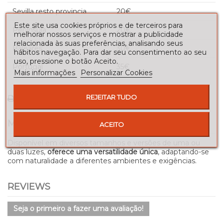
Sevilla resto provincia
20€
Este site usa cookies próprios e de terceiros para
Península
20€
melhorar nossos serviços e mostrar a publicidade
relacionada às suas preferências, analisando seus
Baleares
30€
hábitos navegação. Para dar seu consentimento ao seu
uso, pressione o botão Aceito.
Portugal
35€
Mais informações
Personalizar Cookies
REJEITAR TUDO
Print
Add to Compare
Adicionar à Lista de desejos
MORE INFO
ACEITO
Disponível em diversos tamanhos e versões de uma ou
duas luzes,
oferece uma versatilidade única
, adaptando-se
com naturalidade a diferentes ambientes e exigências.
REVIEWS
Seja o primeiro a fazer uma avaliação!