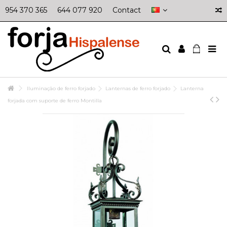
954 370 365
644 077 920
Contact
Iluminação de ferro forjado
Lanternas de ferro forjado
Lanterna
forjada com suporte de ferro Montilla