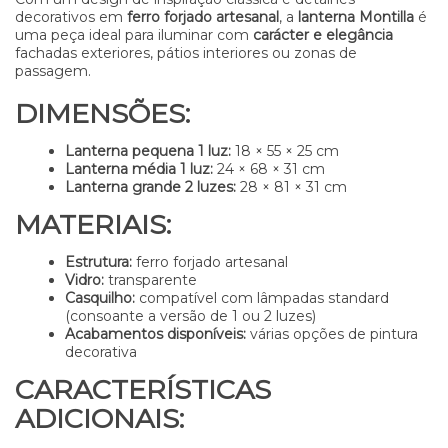
decorativos em
ferro forjado artesanal
, a
lanterna Montilla
é
uma peça ideal para iluminar com
carácter e elegância
fachadas exteriores, pátios interiores ou zonas de
passagem.
DIMENSÕES:
Lanterna pequena 1 luz:
18 × 55 × 25 cm
Lanterna média 1 luz:
24 × 68 × 31 cm
Lanterna grande 2 luzes:
28 × 81 × 31 cm
MATERIAIS:
Estrutura:
ferro forjado artesanal
Vidro:
transparente
Casquilho:
compatível com lâmpadas standard
(consoante a versão de 1 ou 2 luzes)
Acabamentos disponíveis:
várias opções de pintura
decorativa
CARACTERÍSTICAS
ADICIONAIS: