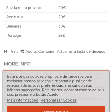
Sevilla resto provincia
20€
Península
20€
Baleares
30€
Portugal
35€
Print
Add to Compare
Adicionar à Lista de desejos
MORE INFO
O banco de bar estilo industrial confere caráter autêntico a
Este site usa cookies próprios e de terceiros para
cozinhas, balcões e espaços comerciais. A sua estrutura
melhorar nossos serviços e mostrar a publicidade
metálica de chapa dobrada e arame, combinada com
relacionada às suas preferências, analisando seus
assento em pinho, oferece robustez, estabilidade e elevado
hábitos navegação. Para dar seu consentimento ao seu
conforto para uso interior.
uso, pressione o botão Aceito.
É entregue montado à porta e, no final da sua vida útil, os
Mais informações
Personalizar Cookies
materiais podem ser reciclados.