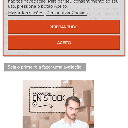
hábitos navegação. Para dar seu consentimento ao seu
uso, pressione o botão Aceito.
Na Forja Hispalense, gostamos deste modelo porque alia
Mais informações
Personalizar Cookies
design depurado e encosto ergonómico à possibilidade de
personalizar a cor do metal e do estofo, criando uma peça
única.
REJEITAR TUDO
Acreditamos que se integra muito bem em cozinhas e
balcões de estilo contemporâneo, nórdico ou industrial que
procuram um extra de conforto.
ACEITO
REVIEWS
Seja o primeiro a fazer uma avaliação!