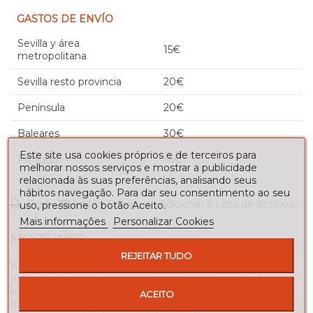
GASTOS DE ENVÍO
Sevilla y área
15€
metropolitana
Sevilla resto provincia
20€
Península
20€
Baleares
30€
Este site usa cookies próprios e de terceiros para
Portugal
35€
melhorar nossos serviços e mostrar a publicidade
relacionada às suas preferências, analisando seus
hábitos navegação. Para dar seu consentimento ao seu
Print
Add to Compare
Adicionar à Lista de desejos
uso, pressione o botão Aceito.
Mais informações
Personalizar Cookies
MORE INFO
REJEITAR TUDO
As banquetas da oficina são um sopro de originalidade e
estilo dentro do design dos bancos de forjamento. Nesta
linha de móveis industriais apresentamos as banquetas de
ACEITO
forjamento industrial da Rodas. Esta peça é feita em forja