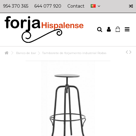
954 370 365
644 077 920
Contact
Banco de bar
Tamborete de forjamento industrial Rodas