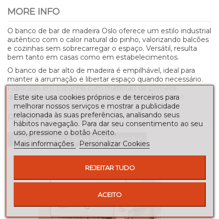
MORE INFO
O banco de bar de madeira Oslo oferece um estilo industrial
autêntico com o calor natural do pinho, valorizando balcões
e cozinhas sem sobrecarregar o espaço. Versátil, resulta
bem tanto em casas como em estabelecimentos.
O banco de bar alto de madeira é empilhável, ideal para
manter a arrumação e libertar espaço quando necessário.
Fabricado em Espanha com materiais de primeira
qualidade, é concebido para durar e para o uso diário.
Este site usa cookies próprios e de terceiros para
melhorar nossos serviços e mostrar a publicidade
relacionada às suas preferências, analisando seus
REVIEWS
hábitos navegação. Para dar seu consentimento ao seu
uso, pressione o botão Aceito.
Seja o primeiro a fazer uma avaliação!
Mais informações
Personalizar Cookies
REJEITAR TUDO
ACEITO