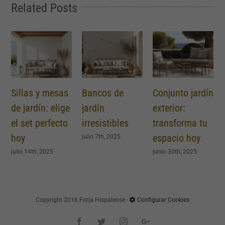
Related Posts
s
Bancos de
Conjunto jardín
Mesas para
e
jardín
exterior:
exterior: ideas
o
irresistibles
transforma tu
modernas y
espacio hoy
funcionales
julio 7th, 2025
junio 30th, 2025
junio 28th, 2025
Copyright 2016 Forja Hispalense -
Configurar Cookies
Facebook
Twitter
Instagram
Google+