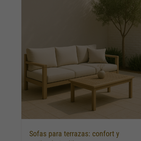
o al
Sillas y mesas de jardín: elige el set
perfecto hoy
Sofas para terrazas: confort y