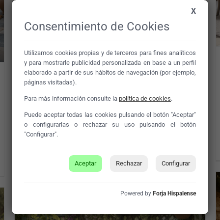
X
Consentimiento de Cookies
Utilizamos cookies propias y de terceros para fines analíticos
y para mostrarle publicidad personalizada en base a un perfil
elaborado a partir de sus hábitos de navegación (por ejemplo,
Guia de compra de un conjunto
páginas visitadas).
jardín mesa y sillas
Para más información consulte la
política de cookies
.
Puede aceptar todas las cookies pulsando el botón "Aceptar"
Conjunto jardín mesa y sillas: transforma tu
o configurarlas o rechazar su uso pulsando el botón
espacio exterior con estilo y comodidad.
"Configurar".
Disfruta de inolvidables momentos al aire libre
ahora.
Aceptar
Rechazar
Configurar
Powered by
Forja Hispalense