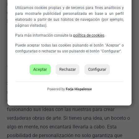
industriales. La elección está en tus manos. Te
Utilizamos cookies propias y de terceros para fines analíticos y
garantizamos que el resultado final será impecable y
para mostrarle publicidad personalizada en base a un perfil
elaborado a partir de sus hábitos de navegación (por ejemplo,
lleno de carácter.
páginas visitadas).
Para más información consulte la
política de cookies
.
Personalización y exclusividad
Puede aceptar todas las cookies pulsando el botón "Aceptar" o
configurarlas o rechazar su uso pulsando el botón "Configurar".
en cada pieza
Aceptar
Rechazar
Configurar
Si algo caracteriza a Forja Hispalense es que para
Powered by
Forja Hispalense
nosotros no hay dos consolas iguales. Cada pieza es
única porque la trabajamos mano a mano con el cliente,
fusionando sus ideas con las nuestras para crear
verdaderas obras de arte. Si tienes una idea, un boceto o
algo en mente, nos encantará llevarla a cabo. Esta
posibilidad de personalización no solo garantiza que