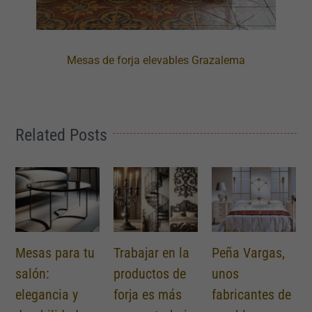
Mesas de forja elevables Grazalema
Related Posts
tu
Trabajar en la
Peña Vargas,
Historia de la
productos de
unos
forja: Una
forja es más
fabricantes de
tradición