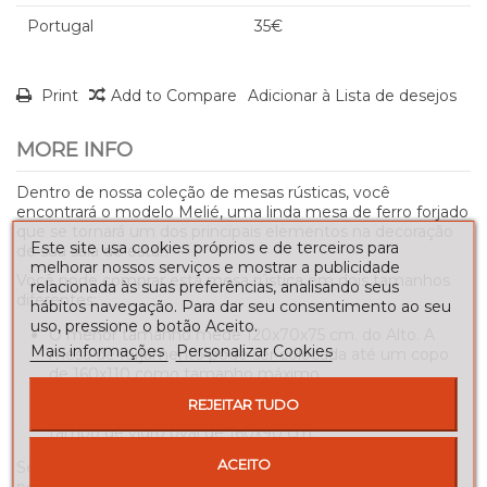
Portugal
35€
Print
Add to Compare
Adicionar à Lista de desejos
MORE INFO
Dentro de nossa coleção de mesas rústicas, você
encontrará o modelo Melié, uma linda mesa de ferro forjado
que se tornará um dos principais elementos na decoração
Este site usa cookies próprios e de terceiros para
de sua sala de estar.
melhorar nossos serviços e mostrar a publicidade
Você pode comprar esta mesa rústica em dois tamanhos
relacionada às suas preferências, analisando seus
diferentes:
hábitos navegação. Para dar seu consentimento ao seu
uso, pressione o botão Aceito.
O menor tamanho mede 120x70x75 cm. do Alto. A
Mais informações
Personalizar Cookies
mesa de forjamento pode ser colocada até um copo
de 160x110 como tamanho máximo.
O maior tamanho mede 140x70x75 cm. do Alto. Esta
REJEITAR TUDO
medida de mesa rústica é projetada para colocar um
tampo de vidro oval de 160x90 cm.
ACEITO
Se as medidas não forem adaptadas às que você precisa,
podemos fabricar essas mesas de forjamento