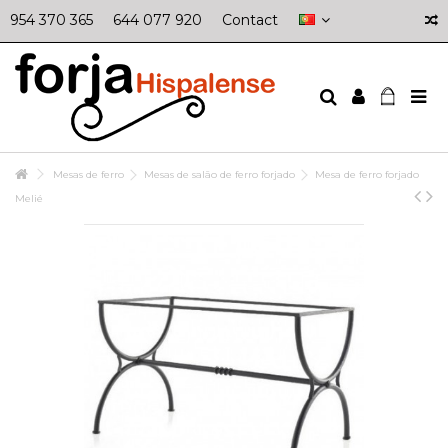
954 370 365
644 077 920
Contact
Mesas de ferro
Mesas de salão de ferro forjado
Mesa de ferro forjado
Melié