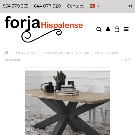
954 370 365
644 077 920
Contact
Mesas de ferro
Mesas de salão de ferro forjado
Mesa industrial
Normandía