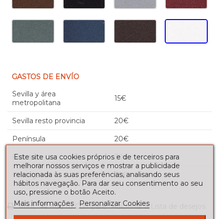
GASTOS DE ENVÍO
Sevilla y área
15€
metropolitana
Sevilla resto provincia
20€
Península
20€
Este site usa cookies próprios e de terceiros para
Baleares
30€
melhorar nossos serviços e mostrar a publicidade
relacionada às suas preferências, analisando seus
Portugal
35€
hábitos navegação. Para dar seu consentimento ao seu
uso, pressione o botão Aceito.
Mais informações
Personalizar Cookies
Print
Add to Compare
Adicionar à Lista de desejos