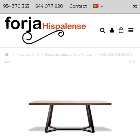
954 370 365
644 077 920
Contact
Mesas de ferro
Mesas de salão de ferro forjado
MESA DE COMEDOR
144