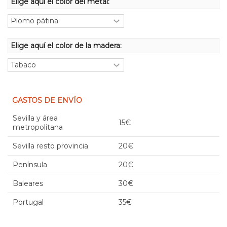
Elige aquí el color del metal:
Elige aquí el color de la madera:
GASTOS DE ENVÍO
Sevilla y área
15€
metropolitana
Sevilla resto provincia
20€
Península
20€
Baleares
30€
Portugal
35€