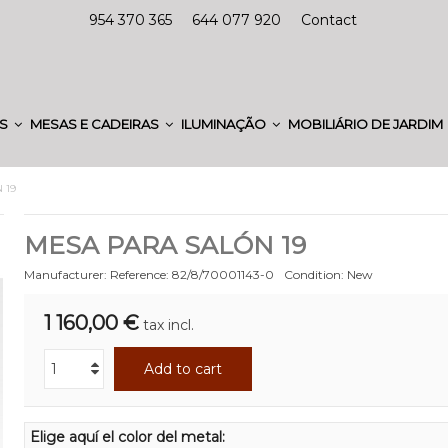
954 370 365
644 077 920
Contact
ES
MESAS E CADEIRAS
ILUMINAÇÃO
MOBILIÁRIO DE JARDIM
 19
MESA PARA SALÓN 19
Manufacturer:
Reference:
82/8/70001143-0
Condition:
New
1 160,00 €
tax incl.
Add to cart
Elige aquí el color del metal: