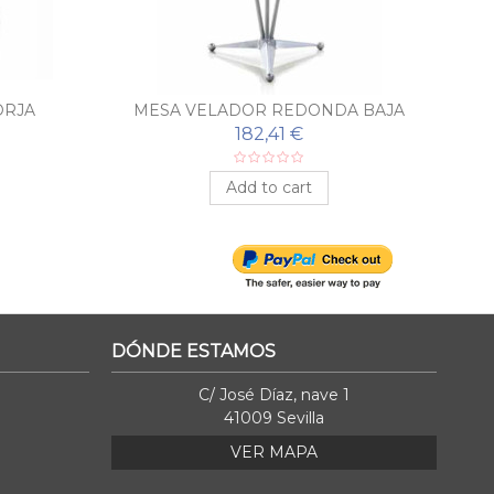
ORJA
MESA VELADOR REDONDA BAJA
ME
182,41 €
Add to cart
DÓNDE ESTAMOS
C/ José Díaz, nave 1
41009 Sevilla
VER MAPA