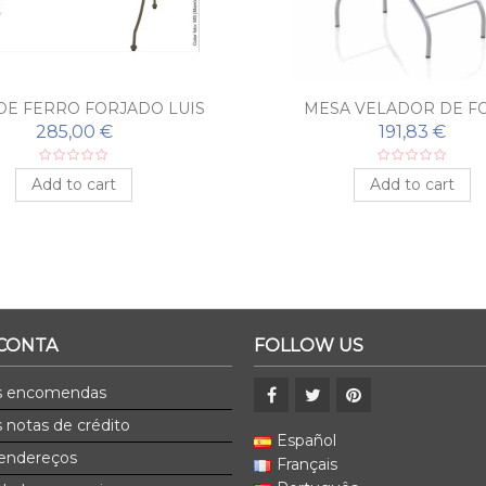
DE FERRO FORJADO LUIS
MESA VELADOR DE F
FELIPE
285,00 €
191,83 €
Add to cart
Add to cart
 CONTA
FOLLOW US
s encomendas
 notas de crédito
Español
endereços
Français