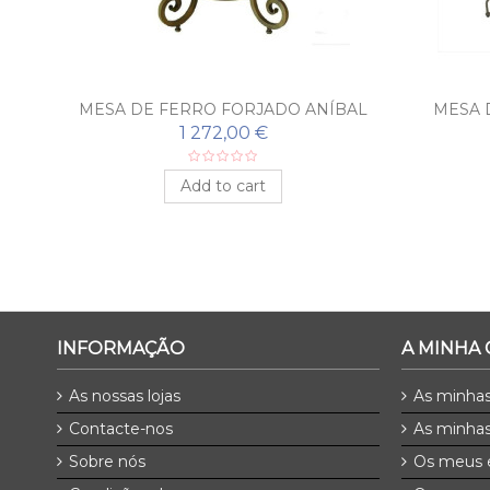
FT
MESA DE FERRO FORJADO ANÍBAL
MESA 
1 272,00 €
Add to cart
INFORMAÇÃO
A MINHA
As nossas lojas
As minha
Contacte-nos
As minhas
Sobre nós
Os meus 