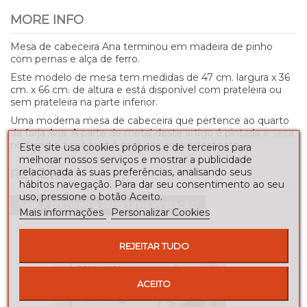
MORE INFO
Mesa de cabeceira Ana terminou em madeira de pinho
com pernas e alça de ferro.
Este modelo de mesa tem medidas de 47 cm. largura x 36
cm. x 66 cm. de altura e está disponível com prateleira ou
sem prateleira na parte inferior.
Uma moderna mesa de cabeceira que pertence ao quarto
da forja Ana. A parte de metal deste artigo é pintada e seca
no forno e a madeira é acabada com artesanato.
Este site usa cookies próprios e de terceiros para
melhorar nossos serviços e mostrar a publicidade
relacionada às suas preferências, analisando seus
REVIEWS
hábitos navegação. Para dar seu consentimento ao seu
uso, pressione o botão Aceito.
Seja o primeiro a fazer uma avaliação!
Mais informações
Personalizar Cookies
REJEITAR TUDO
ACEITO