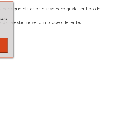
z com que ela caiba quase com qualquer tipo de
 seu
 dar a este móvel um toque diferente.