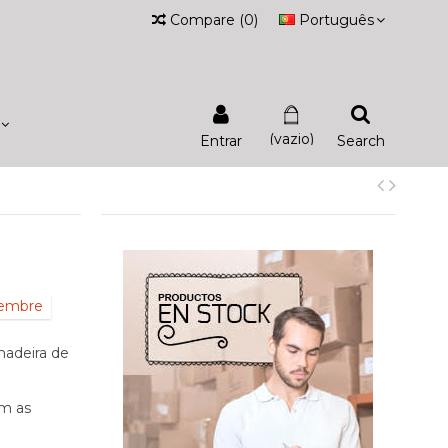
Compare
(
0
)
Português
(vazio)
Entrar
Search
iembre
madeira de
om as