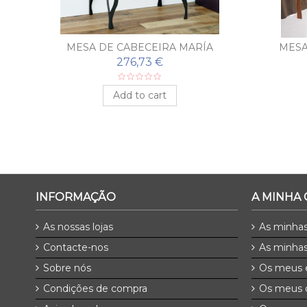
A
MESA DE CABECEIRA MARÍA
MESA
276,73 €
Add to cart
INFORMAÇÃO
A MINHA
As nossas lojas
As minha
Contacte-nos
As minhas
Sobre nós
Os meus 
Condições de compra
Os meus 