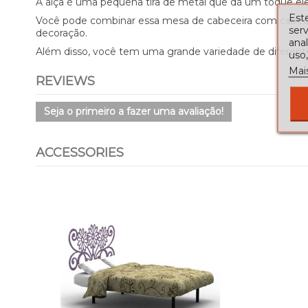
A alça é uma pequena tira de metal que dá um toque el
Este
Você pode combinar essa mesa de cabeceira com cabecei
serv
decoração.
ana
Além disso, você tem uma grande variedade de diferent
uso,
Mai
REVIEWS
Seja o primeiro a fazer uma avaliação!
ACCESSORIES