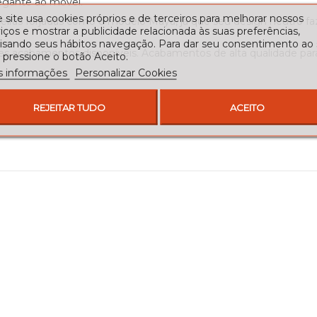
egante ao móvel.
 site usa cookies próprios e de terceiros para melhorar nossos
ras forjadas como o modelo Maya, já que seu design neutro fa
iços e mostrar a publicidade relacionada às suas preferências,
lisando seus hábitos navegação. Para dar seu consentimento ao
es acabamentos disponíveis. Acabamentos de alta qualidade para
 pressione o botão Aceito.
s informações
Personalizar Cookies
REJEITAR TUDO
ACEITO