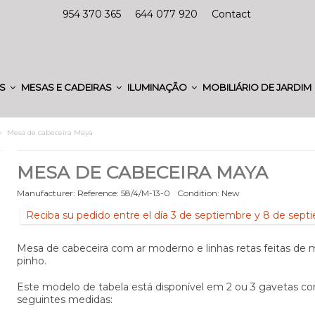
954 370 365
644 077 920
Contact
ES
MESAS E CADEIRAS
ILUMINAÇÃO
MOBILIÁRIO DE JARDIM
Mesa de cabeceira Maya
MESA DE CABECEIRA MAYA
Manufacturer:
Reference:
58/4/M-13-0
Condition:
New
Reciba su pedido entre el día 3 de septiembre y 8 de sept
Mesa de cabeceira com ar moderno e linhas retas feitas de 
pinho.
Este modelo de tabela está disponível em 2 ou 3 gavetas c
seguintes medidas: