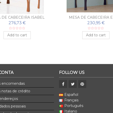
 DE CABECEIRA ISABEL
MESA DE CABECEIRA 
276,73 €
230,95 €
Add to cart
Add to cart
 CONTA
FOLLOW US
s encomendas
 notas de crédito
Español
endereços
Français
Português
dados pessoais
Italiano