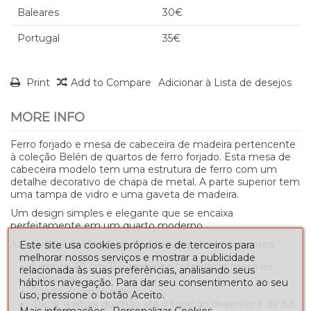
Baleares
30€
Portugal
35€
Print
Add to Compare
Adicionar à Lista de desejos
MORE INFO
Ferro forjado e mesa de cabeceira de madeira pertencente
à coleção Belén de quartos de ferro forjado. Esta mesa de
cabeceira modelo tem uma estrutura de ferro com um
detalhe decorativo de chapa de metal. A parte superior tem
uma tampa de vidro e uma gaveta de madeira.
Um design simples e elegante que se encaixa
perfeitamente em um quarto moderno.
As medidas desta mesa de cabeceira são as seguintes:
Este site usa cookies próprios e de terceiros para
melhorar nossos serviços e mostrar a publicidade
Largura: 40 cm. É o tamanho total desta mesa de
relacionada às suas preferências, analisando seus
cabeceira.
hábitos navegação. Para dar seu consentimento ao seu
Fundo: 30 cm fundo
uso, pressione o botão Aceito.
Altura: a altura do chão até o topo do desenho é de 82
Mais informações
Personalizar Cookies