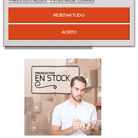
cm.
Além disso, você pode comprar esta mesa de cabeceira em
REJEITAR TUDO
uma ampla variedade de diferentes acabamentos.
REVIEWS
ACEITO
Seja o primeiro a fazer uma avaliação!