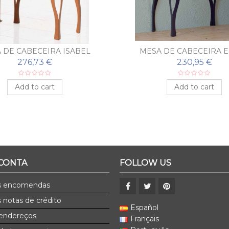
 DE CABECEIRA ISABEL
MESA DE CABECEIRA 
276,73 €
230,95 €
Add to cart
Add to cart
 CONTA
FOLLOW US
s encomendas
 notas de crédito
Español
endereços
Français