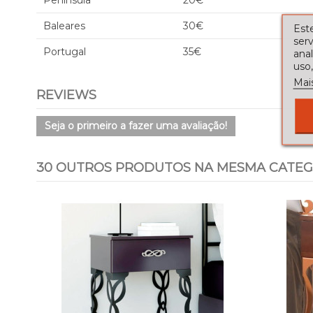
Península
20€
Baleares
30€
Este
serv
Portugal
35€
ana
uso,
Mai
REVIEWS
Seja o primeiro a fazer uma avaliação!
30 OUTROS PRODUTOS NA MESMA CATEG