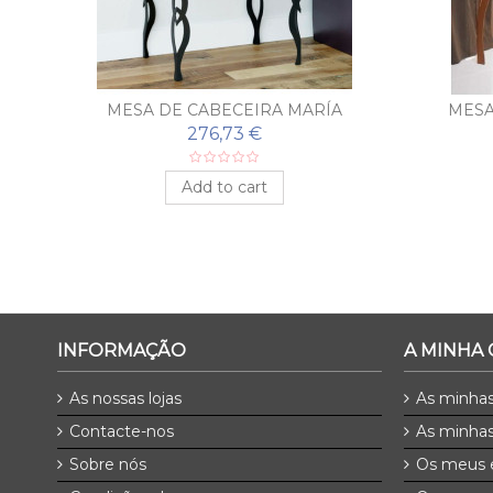
A
MESA DE CABECEIRA MARÍA
MESA
276,73 €
Add to cart
INFORMAÇÃO
A MINHA
As nossas lojas
As minha
Contacte-nos
As minhas
Sobre nós
Os meus 