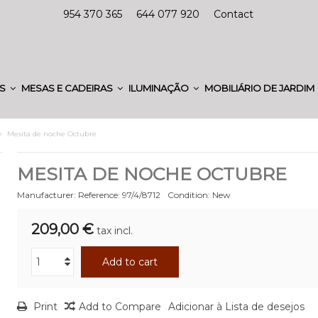
954 370 365
644 077 920
Contact
ES
MESAS E CADEIRAS
ILUMINAÇÃO
MOBILIÁRIO DE JARDIM
Mesita de noche Octubre
MESITA DE NOCHE OCTUBRE
Manufacturer:
Reference:
97/4/8712
Condition:
New
209,00 €
tax incl.
Add to cart
Print
Add to Compare
Adicionar à Lista de desejos