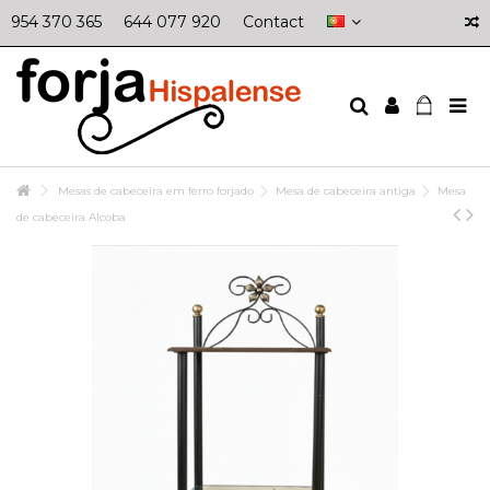
954 370 365
644 077 920
Contact
Mesas de cabeceira em ferro forjado
Mesa de cabeceira antiga
Mesa
de cabeceira Alcoba