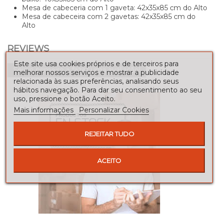
Mesa de cabeceria com 1 gaveta:
42x35x85 cm
do Alto
Mesa de cabeceira com 2 gavetas:
42x35x85 cm
do
Alto
REVIEWS
Este site usa cookies próprios e de terceiros para
Seja o primeiro a fazer uma avaliação!
melhorar nossos serviços e mostrar a publicidade
relacionada às suas preferências, analisando seus
hábitos navegação. Para dar seu consentimento ao seu
uso, pressione o botão Aceito.
Mais informações
Personalizar Cookies
REJEITAR TUDO
ACEITO