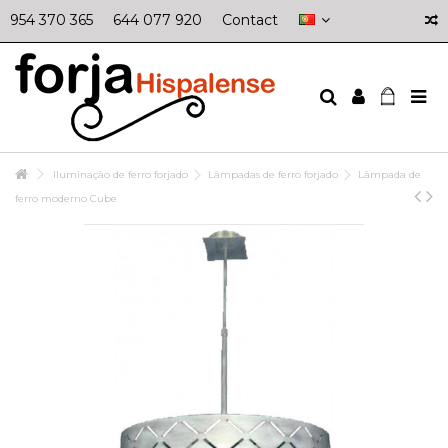
954 370 365
644 077 920
Contact
Iluminação de ferro forjado
Lâmpadas de ferro forjado
Lâmpada de
ferro moderno Cube