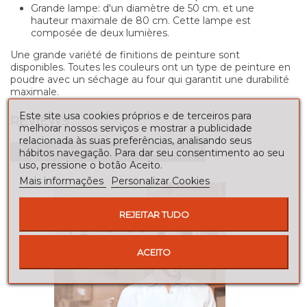
Grande lampe: d'un diamètre de 50 cm. et une
hauteur maximale de 80 cm. Cette lampe est
composée de deux lumières.
Une grande variété de finitions de peinture sont
disponibles. Toutes les couleurs ont un type de peinture en
poudre avec un séchage au four qui garantit une durabilité
maximale.
Este site usa cookies próprios e de terceiros para
REVIEWS
melhorar nossos serviços e mostrar a publicidade
relacionada às suas preferências, analisando seus
Seja o primeiro a fazer uma avaliação!
hábitos navegação. Para dar seu consentimento ao seu
uso, pressione o botão Aceito.
Mais informações
Personalizar Cookies
REJEITAR TUDO
ACEITO