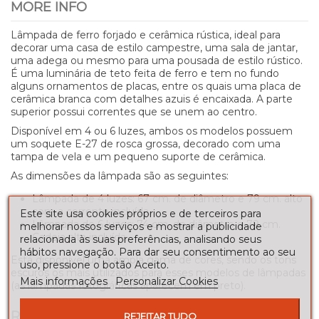
MORE INFO
Lâmpada de ferro forjado e cerâmica rústica, ideal para
decorar uma casa de estilo campestre, uma sala de jantar,
uma adega ou mesmo para uma pousada de estilo rústico.
É uma luminária de teto feita de ferro e tem no fundo
alguns ornamentos de placas, entre os quais uma placa de
cerâmica branca com detalhes azuis é encaixada. A parte
superior possui correntes que se unem ao centro.
Disponível em 4 ou 6 luzes, ambos os modelos possuem
um soquete E-27 de rosca grossa, decorado com uma
tampa de vela e um pequeno suporte de cerâmica.
As dimensões da lâmpada são as seguintes:
Lâmpada de 4 luzes: 67 cm. de diâmetro e 79 cm. alto
com a corrente incluída.
Este site usa cookies próprios e de terceiros para
Lâmpada de 6 luzes: 74 cm. de diâmetro e 79 cm.
melhorar nossos serviços e mostrar a publicidade
Cadeia alta incluída.
relacionada às suas preferências, analisando seus
hábitos navegação. Para dar seu consentimento ao seu
Está disponível uma ampla gama de cores, sendo os tons
uso, pressione o botão Aceito.
escuros os mais utilizados para esses modelos de lâmpadas
Mais informações
Personalizar Cookies
(as lâmpadas fotográficas aparecem em preto).
REVIEWS
REJEITAR TUDO