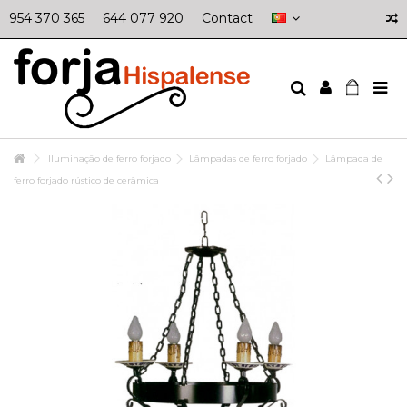
954 370 365
644 077 920
Contact
Iluminação de ferro forjado
Lâmpadas de ferro forjado
Lâmpada de
ferro forjado rústico de cerâmica