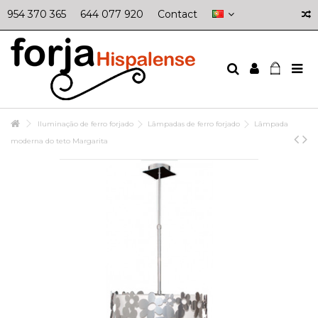
954 370 365
644 077 920
Contact
Iluminação de ferro forjado
Lâmpadas de ferro forjado
Lâmpada
moderna do teto Margarita