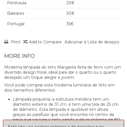
Península
20€
Baleares
30€
Portugal
35€
Print
Add to Compare
Adicionar à Lista de desejos
MORE INFO
Moderna lâmpada do teto Margarita feita de ferro com um
divertido design floral, ideal para dar o quarto ou o quarto
desejado um toque alegre e jovem.
Você pode comprar esta moderna luminária de teto em
dois tamanhos diferentes:
Lâmpada pequena: a estrutura metálica tem um
diâmetro externo de 31 cm. e tem uma tela de 25 cm.
de diâmetro. Esta lâmpada é ajustável em altura
graças ao parafuso que você encontra no centro da
peça que vai para o teto, sendo a altura máxima de 80
cm.