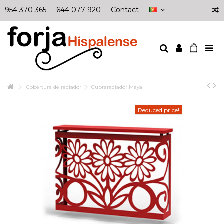
954 370 365
644 077 920
Contact
Cobertura de radiador
Cubreradiador Maya
Reduced price!