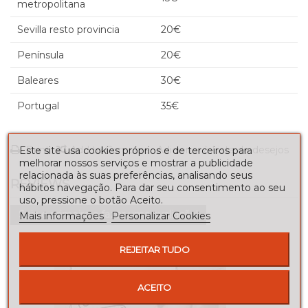
metropolitana
Sevilla resto provincia
20€
Península
20€
Baleares
30€
Portugal
35€
Print
Add to Compare
Adicionar à Lista de desejos
Este site usa cookies próprios e de terceiros para
melhorar nossos serviços e mostrar a publicidade
relacionada às suas preferências, analisando seus
REVIEWS
hábitos navegação. Para dar seu consentimento ao seu
uso, pressione o botão Aceito.
Seja o primeiro a fazer uma avaliação!
Mais informações
Personalizar Cookies
REJEITAR TUDO
ACEITO