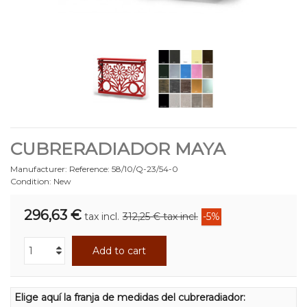
CUBRERADIADOR MAYA
Manufacturer:
Reference:
58/10/Q-23/54-0
Condition:
New
296,63 €
tax incl.
312,25 €
tax incl.
-5%
Add to cart
Elige aquí la franja de medidas del cubreradiador: