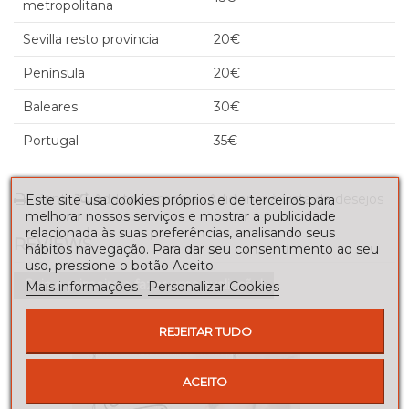
metropolitana
Sevilla resto provincia
20€
Península
20€
Baleares
30€
Portugal
35€
Print
Add to Compare
Adicionar à Lista de desejos
Este site usa cookies próprios e de terceiros para
melhorar nossos serviços e mostrar a publicidade
relacionada às suas preferências, analisando seus
REVIEWS
hábitos navegação. Para dar seu consentimento ao seu
uso, pressione o botão Aceito.
Seja o primeiro a fazer uma avaliação!
Mais informações
Personalizar Cookies
REJEITAR TUDO
ACEITO