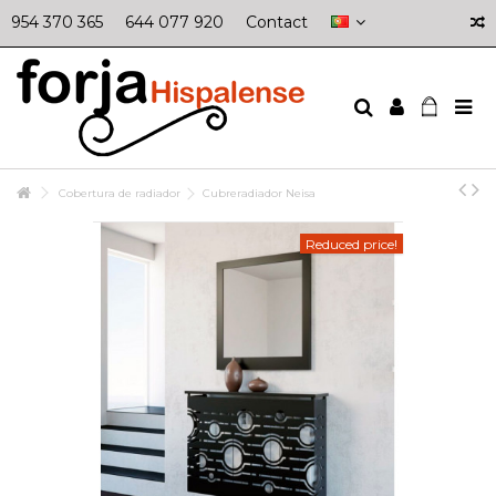
954 370 365
644 077 920
Contact
Cobertura de radiador
Cubreradiador Neisa
Reduced price!