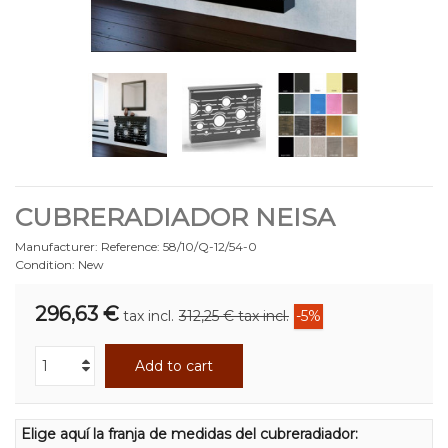
CUBRERADIADOR NEISA
Manufacturer:
Reference:
58/10/Q-12/54-0
Condition:
New
296,63 €
tax incl.
312,25 €
tax incl.
-5%
Add to cart
Elige aquí la franja de medidas del cubreradiador: