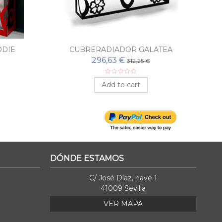
ODIE
CUBRERADIADOR GALATEA
296,63 €
312,25 €
Add to cart
DÓNDE ESTAMOS
C/ José Díaz, nave 1
41009 Sevilla
VER MAPA