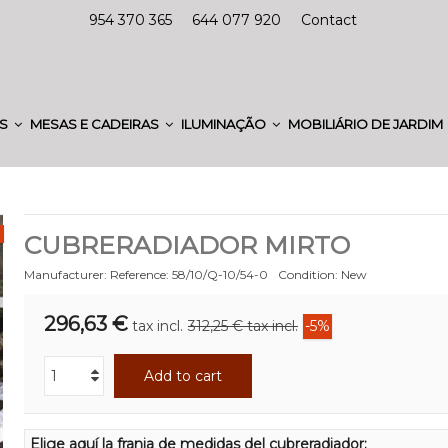
954 370 365
644 077 920
Contact
ES
MESAS E CADEIRAS
ILUMINAÇÃO
MOBILIÁRIO DE JARDIM
CUBRERADIADOR MIRTO
Manufacturer:
Reference:
58/10/Q-10/54-0
Condition:
New
296,63 €
tax incl.
312,25 €
tax incl.
-5%
Add to cart
Elige aquí la franja de medidas del cubreradiador: