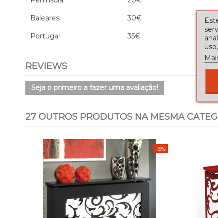
Península
20€
Baleares
30€
Este
serv
Portugal
35€
ana
uso,
Mai
REVIEWS
Seja o primeiro a fazer uma avaliação!
27 OUTROS PRODUTOS NA MESMA CATEG
-5%
-5%