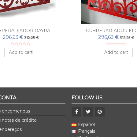
BRERADIADOR DAYRA
CUBRERADIADOR EL
296,63 €
296,63 €
312,25 €
312,25 €
Add to cart
Add to cart
 CONTA
FOLLOW US
s encomendas
 notas de crédito
Español
endereços
Français