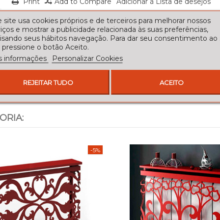
Print
Add to Compare
Adicionar à Lista de desejos
 site usa cookies próprios e de terceiros para melhorar nossos
iços e mostrar a publicidade relacionada às suas preferências,
lisando seus hábitos navegação. Para dar seu consentimento ao
 pressione o botão Aceito.
s informações
Personalizar Cookies
REJEITAR TUDO
ACEITO
ORIA:
-5%