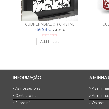
N
CUBRERADIADOR CRISTAL
CU
456,98 €
481,04 €
Add to cart
INFORMAÇÃO
A MINHA
As nossas lojas
As minha
Contacte-nos
As minhas
Sobre nós
Os meus 