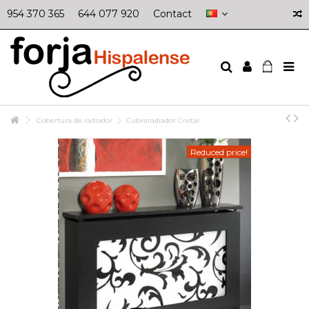
954 370 365
644 077 920
Contact
Cobertura de radiador
Cubreradiador Cristal
Reduced price!