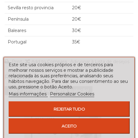
Sevilla resto provincia
20€
Península
20€
Baleares
30€
Portugal
35€
Print
Add to Compare
Adicionar à Lista de desejos
Este site usa cookies próprios e de terceiros para
melhorar nossos serviços e mostrar a publicidade
relacionada às suas preferências, analisando seus
REVIEWS
hábitos navegação. Para dar seu consentimento ao seu
uso, pressione o botão Aceito.
Seja o primeiro a fazer uma avaliação!
Mais informações
Personalizar Cookies
REJEITAR TUDO
ACEITO