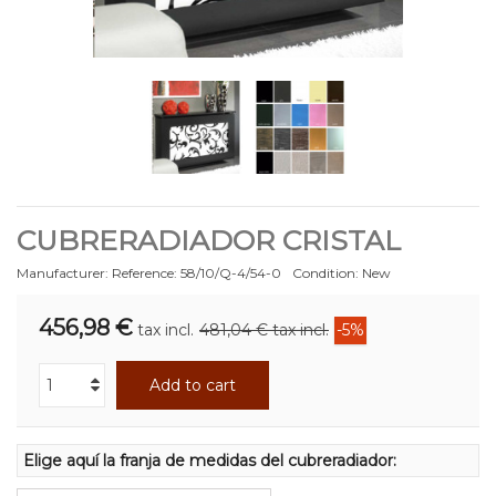
CUBRERADIADOR CRISTAL
Manufacturer:
Reference:
58/10/Q-4/54-0
Condition:
New
456,98 €
tax incl.
481,04 €
tax incl.
-5%
Add to cart
Elige aquí la franja de medidas del cubreradiador: