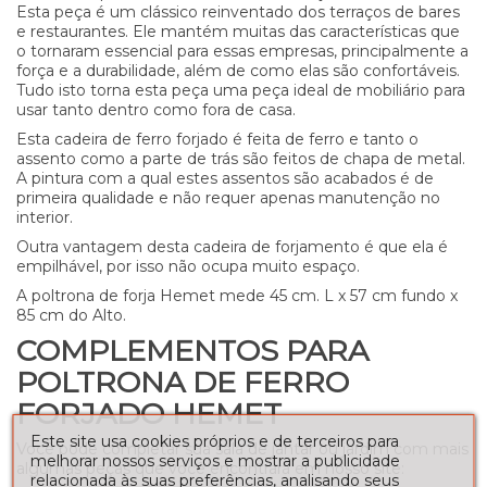
Esta peça é um clássico reinventado dos terraços de bares
e restaurantes. Ele mantém muitas das características que
o tornaram essencial para essas empresas, principalmente a
força e a durabilidade, além de como elas são confortáveis.
Tudo isto torna esta peça uma peça ideal de mobiliário para
usar tanto dentro como fora de casa.
Esta cadeira de ferro forjado é feita de ferro e tanto o
assento como a parte de trás são feitos de chapa de metal.
A pintura com a qual estes assentos são acabados é de
primeira qualidade e não requer apenas manutenção no
interior.
Outra vantagem desta cadeira de forjamento é que ela é
empilhável, por isso não ocupa muito espaço.
A poltrona de forja Hemet mede 45 cm. L x 57 cm fundo x
85 cm do Alto.
COMPLEMENTOS PARA
POLTRONA DE FERRO
FORJADO HEMET
Este site usa cookies próprios e de terceiros para
Você pode completar sua sala de jantar ou jardim com mais
melhorar nossos serviços e mostrar a publicidade
algumas peças que você encontrará em nosso site:
relacionada às suas preferências, analisando seus