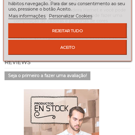
hábitos navegação. Para dar seu consentimento ao seu
Forging chair Hospitality: esta cadeira de forjamento
uso, pressione o botão Aceito.
tem o mesmo design da cadeira Hemet e você pode
comprá-la nas mesmas cores. Você pode fazer uma
Mais informações
Personalizar Cookies
composição de cadeiras e poltronas de cores
diferentes para criar uma atmosfera divertida e original.
REJEITAR TUDO
Fezes de forjamento Hemet: um banquinho estilo
industrial que segue a mesma linha decorativa como a
cadeira e cadeira de ferro forjado. Eles são ideais se
ACEITO
você tem um bar na cozinha ou no pátio.
REVIEWS
Seja o primeiro a fazer uma avaliação!