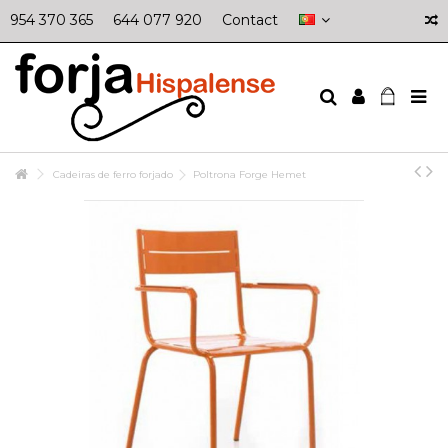
954 370 365
644 077 920
Contact
Cadeiras de ferro forjado
Poltrona Forge Hemet