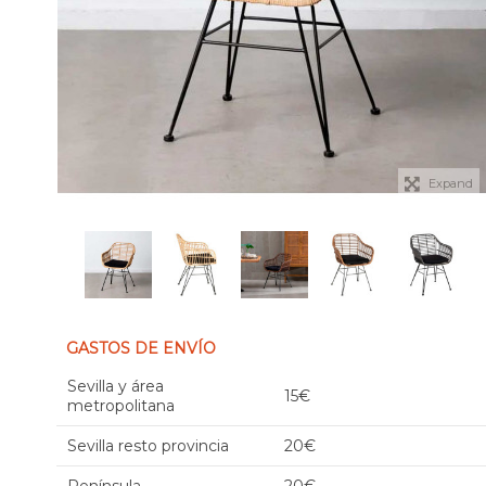
Expand
GASTOS DE ENVÍO
Sevilla y área
15€
metropolitana
Sevilla resto provincia
20€