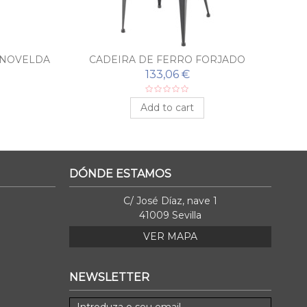
 NOVELDA
CADEIRA DE FERRO FORJADO
INDUSTRIAL MADRID
133,06 €
Add to cart
DÓNDE ESTAMOS
C/ José Díaz, nave 1
41009 Sevilla
VER MAPA
NEWSLETTER