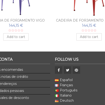
RA DE FORJAMENTO VIGO
CADEIRA DE FORJAMENTO
144,15 €
144,15 €
Add to cart
Add to cart
 CONTA
FOLLOW US
s encomendas
 notas de crédito
Español
endereços
Français
Português
dados pessoais
Italiano
ales de desconto
Deutsch