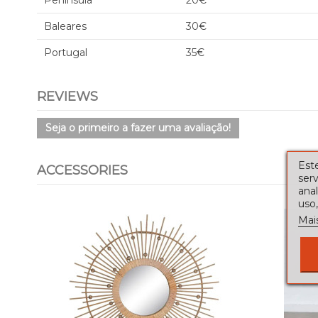
Península
20€
Baleares
30€
Portugal
35€
REVIEWS
Seja o primeiro a fazer uma avaliação!
Este
ACCESSORIES
serv
ana
uso,
Mai