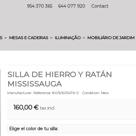
954 370 365
644 077 920
Contact
ES
MESAS E CADEIRAS
ILUMINAÇÃO
MOBILIÁRIO DE JARDIM
SILLA DE HIERRO Y RATÁN
MISSISSAUGA
Manufacturer:
Reference:
80/5/605476-0
Condition:
New
160,00 €
tax incl.
Elige el color de tu silla: