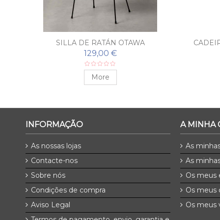
N
SILLA DE RATÁN OTAWA
CADEI
129,00 €
More
INFORMAÇÃO
A MINHA
As nossas lojas
As minha
Contacte-nos
As minhas
Sobre nós
Os meus 
Condições de compra
Os meus 
Aviso Legal
Os meus v
Termos de pagamento, envio, garantia e