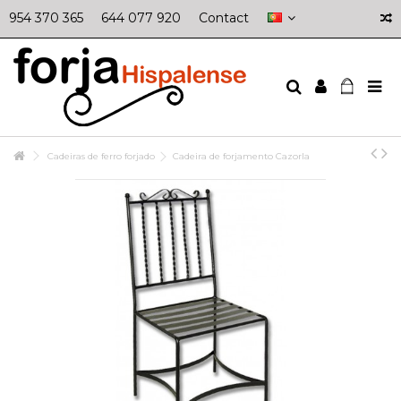
954 370 365
644 077 920
Contact
Cadeiras de ferro forjado
Cadeira de forjamento Cazorla