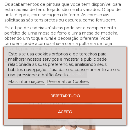
Os acabamentos de pintura que você tem disponível para
esta cadeira de ferro forjado são muito variados. O tipo de
tinta é epóxi, com secagem do forno. As cores mais
solicitadas são tons pretos ou escuros, como ferrugem.
Este tipo de cadeiras rústicas pode ser o complemento
perfeito de uma mesa de ferro e uma mesa de madeira,
obtendo um toque rural e decoração diferente. Você
também pode acompanhá-la com a poltrona de forja
Cazorla, para combinar com este modelo.
Este site usa cookies próprios e de terceiros para
melhorar nossos serviços e mostrar a publicidade
REVIEWS
relacionada às suas preferências, analisando seus
hábitos navegação. Para dar seu consentimento ao seu
Seja o primeiro a fazer uma avaliação!
uso, pressione o botão Aceito.
Mais informações
Personalizar Cookies
REJEITAR TUDO
ACEITO