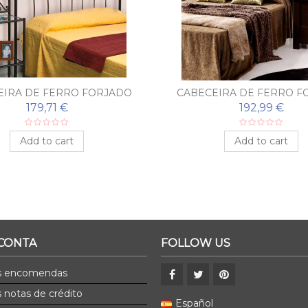
EIRA DE FERRO FORJADO
CABECEIRA DE FERRO F
MURCIA
MARA
179,71 €
192,99 €
Add to cart
Add to cart
 CONTA
FOLLOW US
s encomendas
 notas de crédito
Español