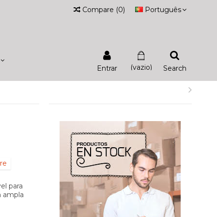
Compare
(
0
)
Português
(vazio)
Entrar
Search
re
el para
a ampla