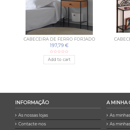
A
CABECEIRA DE FERRO FORJADO
CABEC
MARGA
197,79 €
Add to cart
INFORMAÇÃO
A MINHA
As nossas lojas
As minha
Contacte-nos
As minhas