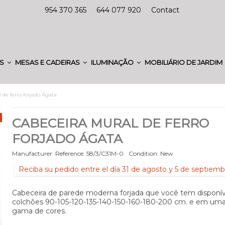
954 370 365
644 077 920
Contact
ES
MESAS E CADEIRAS
ILUMINAÇÃO
MOBILIÁRIO DE JARDIM
 de ferro forjado Ágata
CABECEIRA MURAL DE FERRO
FORJADO ÁGATA
Manufacturer:
Reference:
58/3/C31M-0
Condition:
New
Reciba su pedido entre el día 31 de agosto y 5 de septiemb
Cabeceira de parede moderna forjada que você tem disponív
colchões 90-105-120-135-140-150-160-180-200 cm. e em um
gama de cores.