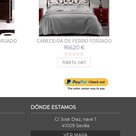
ORJADO
CABECEIRA DE FERRO FORJADO
C
FASHION DE PAÑA VARGAS
956,20 €
Add to cart
DÓNDE ESTAMOS
C/ José Díaz, nave 1
41009 Sevilla
VER MAPA