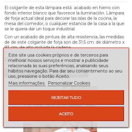
El colgante de esta lámpara está acabado en hierro con
fondo interior blanco que favorece la iluminación. Lámpara
de forja actual ideal para decorar las islas de la cocina, la
mesa del comedor, o cualquier estancia de la casa a la que
se le quiera dar un toque industrial.
Con un acabado de pintura de alta resistencia, las medidas
de de este colgante de forja son de 31.5 cm. de diámetro x
93 cm. de alto incluida la cadena.
Este site usa cookies próprios e de terceiros para
REVIEWS
melhorar nossos serviços e mostrar a publicidade
relacionada às suas preferências, analisando seus
hábitos navegação. Para dar seu consentimento ao seu
Seja o primeiro a fazer uma avaliação!
uso, pressione o botão Aceito.
Mais informações
Personalizar Cookies
REJEITAR TUDO
ACEITO