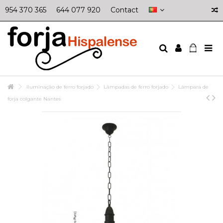
954 370 365
644 077 920
Contact
Iluminação de ferro forjado
Lâmpadas de ferro forjado
Lámpara de
forja colgante Nantes