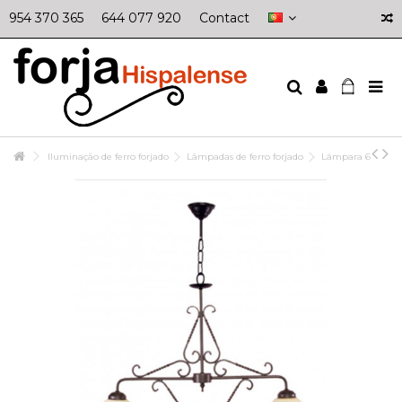
954 370 365
644 077 920
Contact
Iluminação de ferro forjado
Lâmpadas de ferro forjado
Lámpara 6