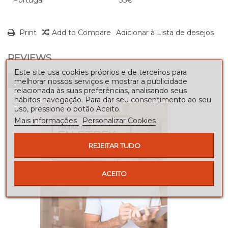
Print
Add to Compare
Adicionar à Lista de desejos
REVIEWS
Este site usa cookies próprios e de terceiros para
Seja o primeiro a fazer uma avaliação!
melhorar nossos serviços e mostrar a publicidade
relacionada às suas preferências, analisando seus
hábitos navegação. Para dar seu consentimento ao seu
uso, pressione o botão Aceito.
Mais informações
Personalizar Cookies
REJEITAR TUDO
ACEITO