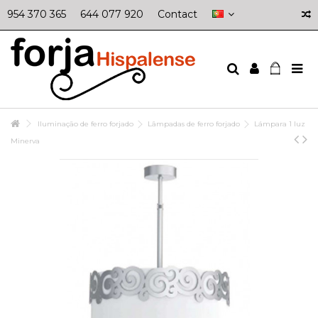
954 370 365
644 077 920
Contact
Iluminação de ferro forjado
Lâmpadas de ferro forjado
Lámpara 1 luz
Minerva