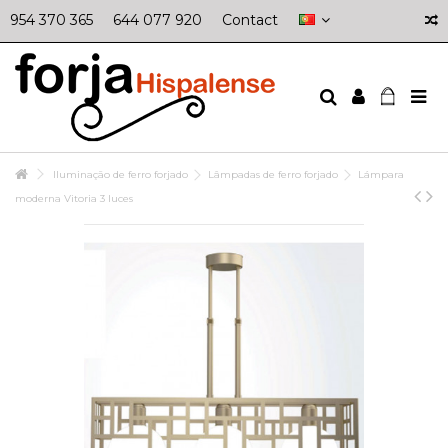
954 370 365
644 077 920
Contact
Iluminação de ferro forjado
Lâmpadas de ferro forjado
Lámpara
moderna Vitoria 3 luces