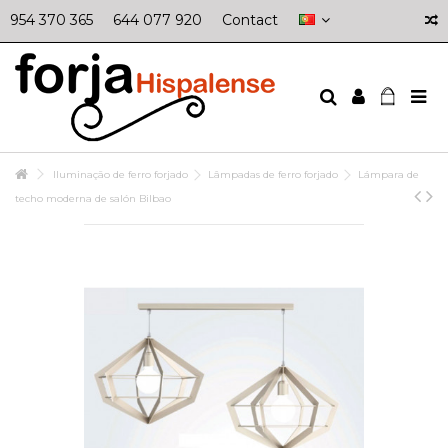
954 370 365
644 077 920
Contact
Iluminação de ferro forjado
Lâmpadas de ferro forjado
Lámpara de
techo moderna de salón Bilbao